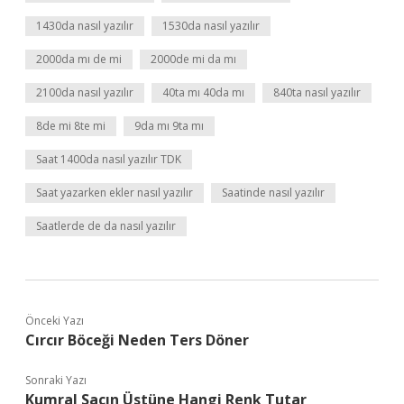
1430da nasıl yazılır
1530da nasıl yazılır
2000da mı de mi
2000de mi da mı
2100da nasıl yazılır
40ta mı 40da mı
840ta nasıl yazılır
8de mi 8te mi
9da mı 9ta mı
Saat 1400da nasıl yazılır TDK
Saat yazarken ekler nasıl yazılır
Saatinde nasıl yazılır
Saatlerde de da nasıl yazılır
Önceki Yazı
Cırcır Böceği Neden Ters Döner
Sonraki Yazı
Kumral Saçın Üstüne Hangi Renk Tutar