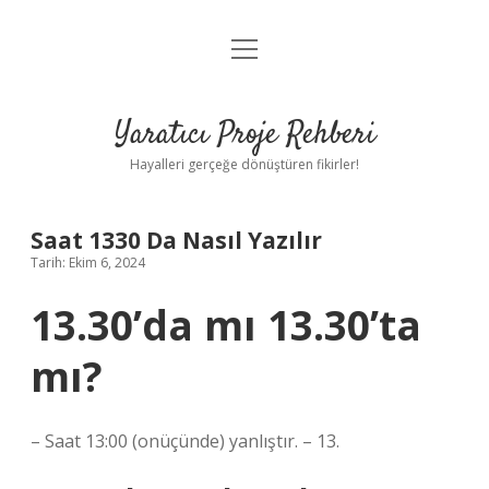
menüyü
Anasayfa
aç
Gizlilik Politikası
Yaratıcı Proje Rehberi
Yasal Uyarı
Hayalleri gerçeğe dönüştüren fikirler!
Hakkımızda
Saat 1330 Da Nasıl Yazılır
Tarih: Ekim 6, 2024
13.30’da mı 13.30’ta
mı?
– Saat 13:00 (onüçünde) yanlıştır. – 13.