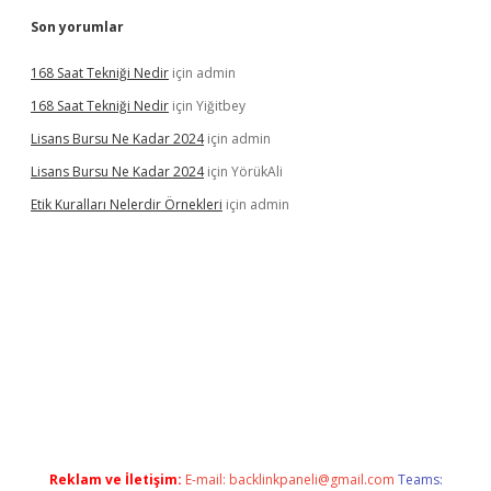
Son yorumlar
168 Saat Tekniği Nedir
için
admin
168 Saat Tekniği Nedir
için
Yiğitbey
Lisans Bursu Ne Kadar 2024
için
admin
Lisans Bursu Ne Kadar 2024
için
YörükAli
Etik Kuralları Nelerdir Örnekleri
için
admin
yapamıyorum
ilbet yeni giriş
betexper.xyz
elexbet
Reklam ve İletişim:
E-mail:
backlinkpaneli@gmail.com
Teams: