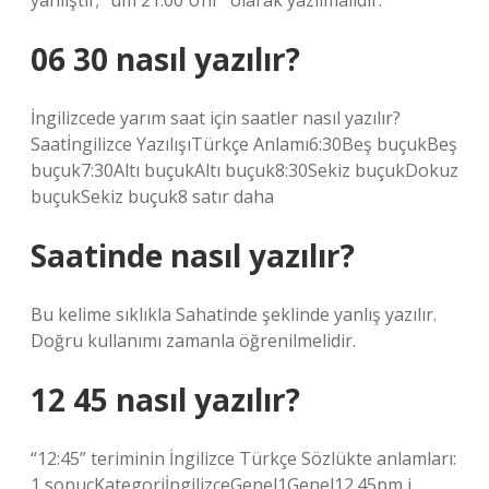
yanlıştır; “um 21.00 Uhr” olarak yazılmalıdır.
06 30 nasıl yazılır?
İngilizcede yarım saat için saatler nasıl yazılır?
Saatİngilizce YazılışıTürkçe Anlamı6:30Beş buçukBeş
buçuk7:30Altı buçukAltı buçuk8:30Sekiz buçukDokuz
buçukSekiz buçuk8 satır daha
Saatinde nasıl yazılır?
Bu kelime sıklıkla Sahatinde şeklinde yanlış yazılır.
Doğru kullanımı zamanla öğrenilmelidir.
12 45 nasıl yazılır?
“12:45” teriminin İngilizce Türkçe Sözlükte anlamları:
1 sonuçKategoriİngilizceGenel1Genel12.45pm i.