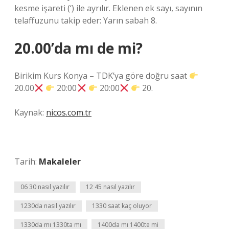
kesme işareti (‘) ile ayrılır. Eklenen ek sayı, sayının
telaffuzunu takip eder: Yarın sabah 8.
20.00’da mı de mi?
Birikim Kurs Konya – TDK’ya göre doğru saat
20.00
20:00
20:00
20.
Kaynak:
nicos.com.tr
Tarih:
Makaleler
06 30 nasıl yazılır
12 45 nasıl yazılır
1230da nasıl yazılır
1330 saat kaç oluyor
1330da mı 1330ta mı
1400da mı 1400te mi