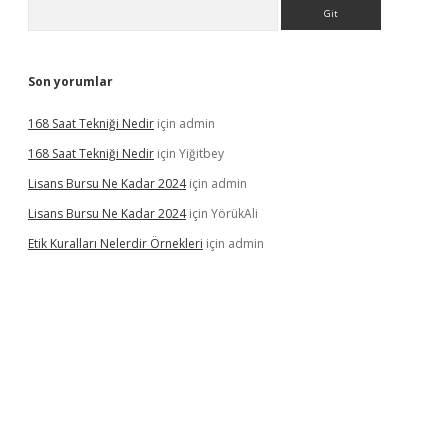
Arama
Son yorumlar
168 Saat Tekniği Nedir
için
admin
168 Saat Tekniği Nedir
için
Yiğitbey
Lisans Bursu Ne Kadar 2024
için
admin
Lisans Bursu Ne Kadar 2024
için
YörükAli
Etik Kuralları Nelerdir Örnekleri
için
admin
 yeni giriş
betexper.xyz
elexbet