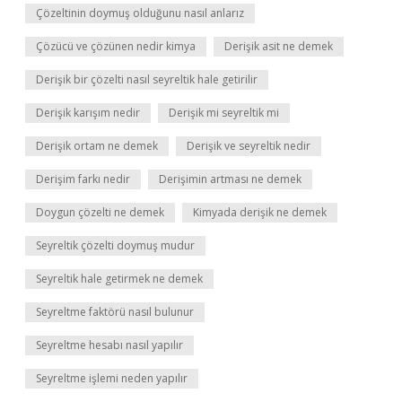
Çözeltinin doymuş olduğunu nasıl anlarız
Çözücü ve çözünen nedir kimya
Derişik asit ne demek
Derişik bir çözelti nasıl seyreltik hale getirilir
Derişik karışım nedir
Derişik mi seyreltik mi
Derişik ortam ne demek
Derişik ve seyreltik nedir
Derişim farkı nedir
Derişimin artması ne demek
Doygun çözelti ne demek
Kimyada derişik ne demek
Seyreltik çözelti doymuş mudur
Seyreltik hale getirmek ne demek
Seyreltme faktörü nasıl bulunur
Seyreltme hesabı nasıl yapılır
Seyreltme işlemi neden yapılır