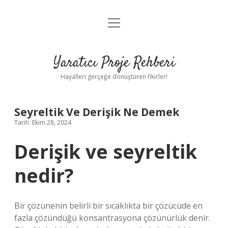
menüyü
Anasayfa
aç
Gizlilik Politikası
Yaratıcı Proje Rehberi
Yasal Uyarı
Hayalleri gerçeğe dönüştüren fikirler!
Hakkımızda
Seyreltik Ve Derişik Ne Demek
Tarih: Ekim 28, 2024
Derişik ve seyreltik
nedir?
Bir çözünenin belirli bir sıcaklıkta bir çözücüde en
fazla çözündüğü konsantrasyona çözünürlük denir.