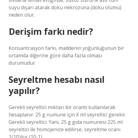
sıvılarla temas ettiğinde, susuz sülfürik asit tüm
suyu dışarı atarak doku nekrozuna (doku ölümü)
neden olur.
Derişim farkı nedir?
Konsantrasyon farkı, maddenin yoğunluğunun bir
ortamda diğerine göre daha fazla olması
durumudur.
Seyreltme hesabı nasıl
yapılır?
Gerekli seyreltici miktarı bir orantı kullanılarak
hesaplanır. 25 g numune için X ml seyreltici gerekir.
Gerekli seyreltici. Yani, 25 g gıda numunesi 225 ml
seyreltici ile homojenize edilirse, seyreltme oranı
1/10’dur (10-1).