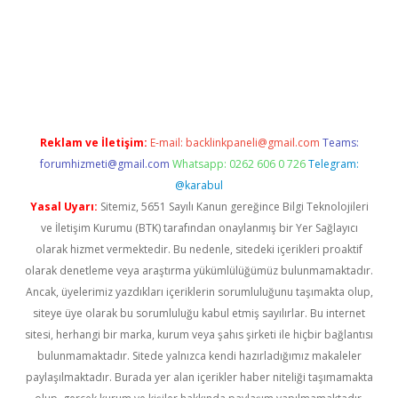
mıyorum
ilbet yeni giriş
betexper.xyz
elexbet
Reklam ve İletişim:
E-mail:
backlinkpaneli@gmail.com
Teams:
forumhizmeti@gmail.com
Whatsapp: 0262 606 0 726
Telegram:
@karabul
Yasal Uyarı:
Sitemiz, 5651 Sayılı Kanun gereğince Bilgi Teknolojileri
ve İletişim Kurumu (BTK) tarafından onaylanmış bir Yer Sağlayıcı
olarak hizmet vermektedir. Bu nedenle, sitedeki içerikleri proaktif
olarak denetleme veya araştırma yükümlülüğümüz bulunmamaktadır.
Ancak, üyelerimiz yazdıkları içeriklerin sorumluluğunu taşımakta olup,
siteye üye olarak bu sorumluluğu kabul etmiş sayılırlar. Bu internet
sitesi, herhangi bir marka, kurum veya şahıs şirketi ile hiçbir bağlantısı
bulunmamaktadır. Sitede yalnızca kendi hazırladığımız makaleler
paylaşılmaktadır. Burada yer alan içerikler haber niteliği taşımamakta