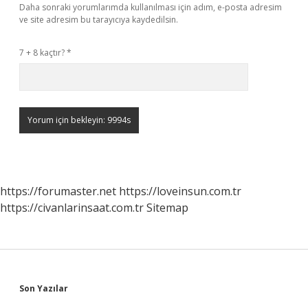
Daha sonraki yorumlarımda kullanılması için adım, e-posta adresim
ve site adresim bu tarayıcıya kaydedilsin.
7 + 8 kaçtır?
*
https://forumaster.net
https://loveinsun.com.tr
https://civanlarinsaat.com.tr
Sitemap
Sidebar
Son Yazılar