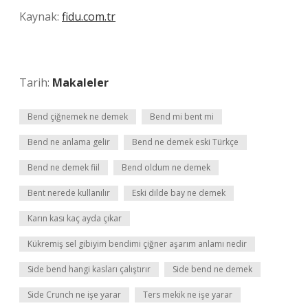
Kaynak:
fidu.com.tr
Tarih:
Makaleler
Bend çiğnemek ne demek
Bend mi bent mi
Bend ne anlama gelir
Bend ne demek eski Türkçe
Bend ne demek fiil
Bend oldum ne demek
Bent nerede kullanılır
Eski dilde bay ne demek
Karın kası kaç ayda çıkar
Kükremiş sel gibiyim bendimi çiğner aşarım anlamı nedir
Side bend hangi kasları çalıştırır
Side bend ne demek
Side Crunch ne işe yarar
Ters mekik ne işe yarar