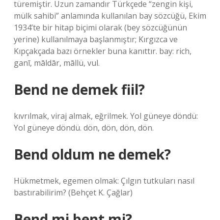
türemiştir. Uzun zamandır Türkçede “zengin kişi,
mülk sahibi” anlamında kullanılan bay sözcüğü, Ekim
1934’te bir hitap biçimi olarak (bey sözcüğünün
yerine) kullanılmaya başlanmıştır; Kırgızca ve
Kıpçakçada bazı örnekler buna kanıttır. bay: rich,
ganī, māldār, māllü, vul.
Bend ne demek fiil?
kıvrılmak, viraj almak, eğrilmek. Yol güneye döndü:
Yol güneye döndü. dön, dön, dön, dön.
Bend oldum ne demek?
Hükmetmek, egemen olmak: Çılgın tutkuları nasıl
bastırabilirim? (Behçet K. Çağlar)
Bend mi bent mi?