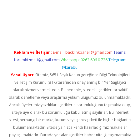
pamıyorum
ilbet yeni giriş
betexper.xyz
elexbet
Reklam ve İletişim:
E-mail:
backlinkpaneli@gmail.com
Teams:
forumhizmeti@gmail.com
Whatsapp: 0262 606 0 726
Telegram:
@karabul
Yasal Uyarı:
Sitemiz, 5651 Sayılı Kanun gereğince Bilgi Teknolojileri
ve İletişim Kurumu (BTK) tarafından onaylanmış bir Yer Sağlayıcı
olarak hizmet vermektedir. Bu nedenle, sitedeki içerikleri proaktif
olarak denetleme veya araştırma yükümlülüğümüz bulunmamaktadır.
Ancak, üyelerimiz yazdıkları içeriklerin sorumluluğunu taşımakta olup,
siteye üye olarak bu sorumluluğu kabul etmiş sayılırlar. Bu internet
sitesi, herhangi bir marka, kurum veya şahıs şirketi ile hiçbir bağlantısı
bulunmamaktadır. Sitede yalnızca kendi hazırladığımız makaleler
paylaşılmaktadır. Burada yer alan içerikler haber niteliği taşımamakta