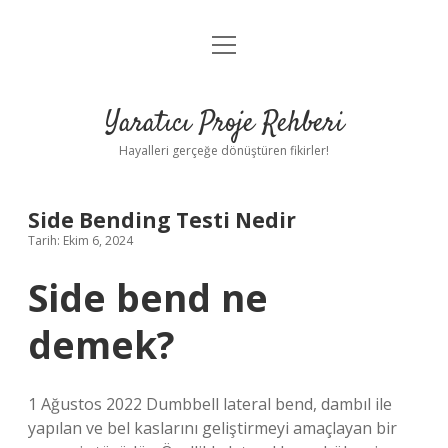
menüyü
Anasayfa
aç
Gizlilik Politikası
Yaratıcı Proje Rehberi
Yasal Uyarı
Hayalleri gerçeğe dönüştüren fikirler!
Hakkımızda
Side Bending Testi Nedir
Tarih: Ekim 6, 2024
Side bend ne
demek?
1 Ağustos 2022 Dumbbell lateral bend, dambıl ile
yapılan ve bel kaslarını geliştirmeyi amaçlayan bir