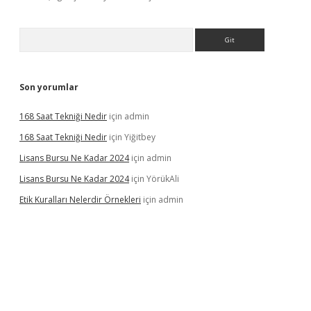
Arama
Son yorumlar
168 Saat Tekniği Nedir
için
admin
168 Saat Tekniği Nedir
için
Yiğitbey
Lisans Bursu Ne Kadar 2024
için
admin
Lisans Bursu Ne Kadar 2024
için
YörükAli
Etik Kuralları Nelerdir Örnekleri
için
admin
amıyorum
ilbet yeni giriş
betexper.xyz
elexbet