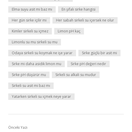
Elma suyu asit mi baz mı
En şifalı sirke hangisi
Her gün sirke içilir mi
Her sabah sirkeli su içersek ne olur
Kimler sirkeli su içmez
Limon pH kaç
Limonlu su mu sirkeli su mu
Odaya sirkeli su koymak ne işe yarar
Sirke güçlü bir asit mi
Sirke mi daha asidik limon mu
Sirke pH değeri nedir
Sirke pH düşürür mu
Sirkeli su alkali su mudur
Sirkeli su asit mi baz mı
Yatarken sirkeli su içmek neye yarar
Önceki Yazı