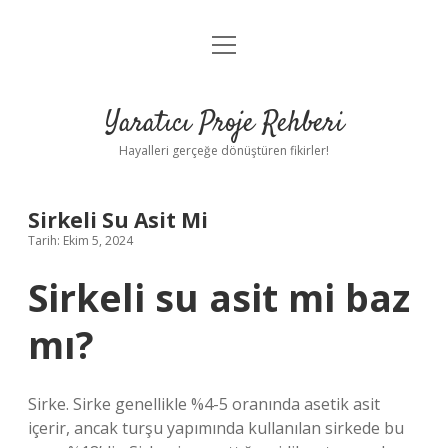
menüyü
Anasayfa
aç
Gizlilik Politikası
Yaratıcı Proje Rehberi
Yasal Uyarı
Hayalleri gerçeğe dönüştüren fikirler!
Hakkımızda
Sirkeli Su Asit Mi
Tarih: Ekim 5, 2024
Sirkeli su asit mi baz
mı?
Sirke. Sirke genellikle %4-5 oranında asetik asit
içerir, ancak turşu yapımında kullanılan sirkede bu