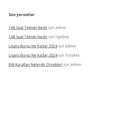
Son yorumlar
168 Saat Tekniği Nedir
için
admin
168 Saat Tekniği Nedir
için
Yiğitbey
Lisans Bursu Ne Kadar 2024
için
admin
Lisans Bursu Ne Kadar 2024
için
YörükAli
Etik Kuralları Nelerdir Örnekleri
için
admin
mıyorum
ilbet yeni giriş
betexper.xyz
elexbet