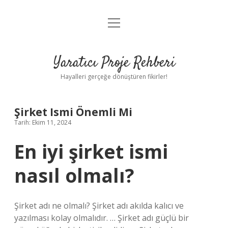
menüyü
Anasayfa
aç
Gizlilik Politikası
Yaratıcı Proje Rehberi
Yasal Uyarı
Hayalleri gerçeğe dönüştüren fikirler!
Hakkımızda
Şirket Ismi Önemli Mi
Tarih: Ekim 11, 2024
En iyi şirket ismi
nasıl olmalı?
Şirket adı ne olmalı? Şirket adı akılda kalıcı ve
yazılması kolay olmalıdır. … Şirket adı güçlü bir