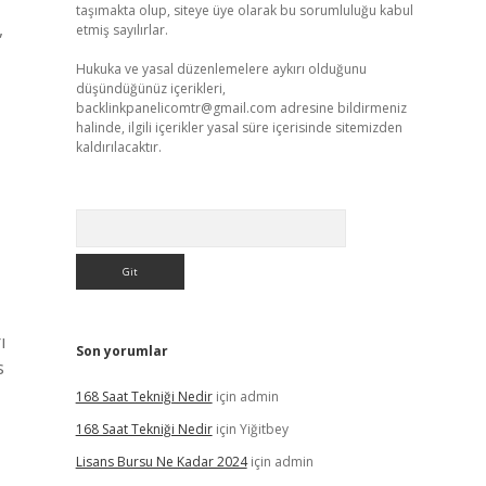
taşımakta olup, siteye üye olarak bu sorumluluğu kabul
,
etmiş sayılırlar.
Hukuka ve yasal düzenlemelere aykırı olduğunu
düşündüğünüz içerikleri,
backlinkpanelicomtr@gmail.com
adresine bildirmeniz
halinde, ilgili içerikler yasal süre içerisinde sitemizden
kaldırılacaktır.
Arama
ı
Son yorumlar
s
168 Saat Tekniği Nedir
için
admin
168 Saat Tekniği Nedir
için
Yiğitbey
Lisans Bursu Ne Kadar 2024
için
admin