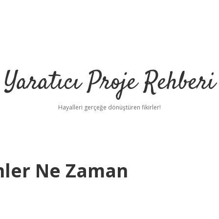
Yaratıcı Proje Rehberi
Hayalleri gerçeğe dönüştüren fikirler!
nler Ne Zaman
h