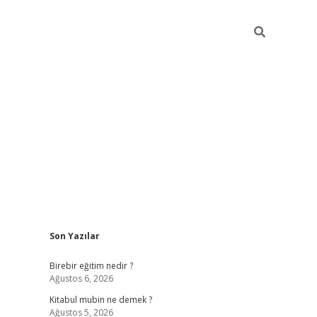
Sidebar
Son Yazılar
ttps://betci.co/
vd casino giriş
ilbet.casino
ilbet giriş yapamıy
Birebir eğitim nedir ?
Ağustos 6, 2026
Kitabul mubin ne demek ?
Ağustos 5, 2026