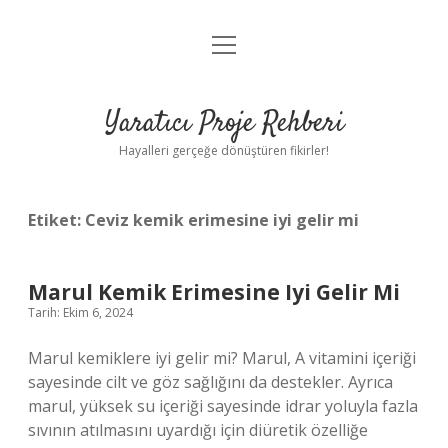
menüyü
Anasayfa
aç
Gizlilik Politikası
Yaratıcı Proje Rehberi
Yasal Uyarı
Hayalleri gerçeğe dönüştüren fikirler!
Hakkımızda
Etiket:
Ceviz kemik erimesine iyi gelir mi
Marul Kemik Erimesine Iyi Gelir Mi
Tarih: Ekim 6, 2024
Marul kemiklere iyi gelir mi? Marul, A vitamini içeriği
sayesinde cilt ve göz sağlığını da destekler. Ayrıca
marul, yüksek su içeriği sayesinde idrar yoluyla fazla
sıvının atılmasını uyardığı için diüretik özelliğe