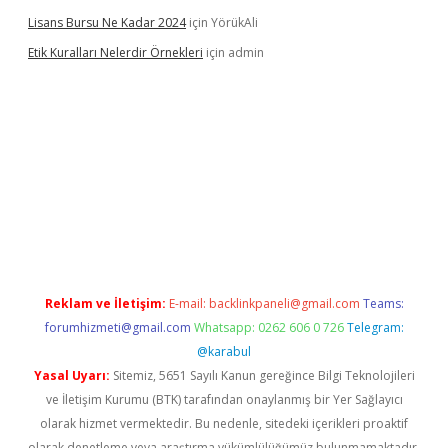
Lisans Bursu Ne Kadar 2024
için
YörükAli
Etik Kuralları Nelerdir Örnekleri
için
admin
et.casino
ilbet giriş yapamıyorum
ilbet yeni giriş
betexper.xyz
e
Reklam ve İletişim:
E-mail:
backlinkpaneli@gmail.com
Teams:
forumhizmeti@gmail.com
Whatsapp: 0262 606 0 726
Telegram:
@karabul
Yasal Uyarı:
Sitemiz, 5651 Sayılı Kanun gereğince Bilgi Teknolojileri
ve İletişim Kurumu (BTK) tarafından onaylanmış bir Yer Sağlayıcı
olarak hizmet vermektedir. Bu nedenle, sitedeki içerikleri proaktif
olarak denetleme veya araştırma yükümlülüğümüz bulunmamaktadır.