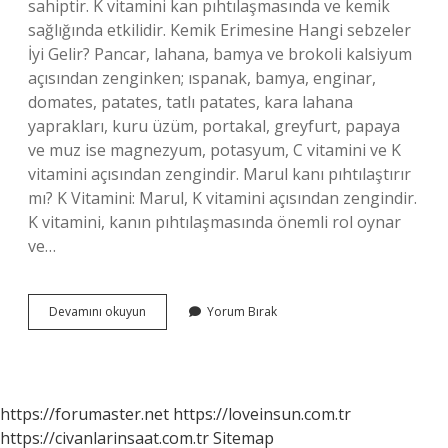
sahiptir. K vitamini kan pıhtılaşmasında ve kemik
sağlığında etkilidir. Kemik Erimesine Hangi sebzeler
İyi Gelir? Pancar, lahana, bamya ve brokoli kalsiyum
açısından zenginken; ıspanak, bamya, enginar,
domates, patates, tatlı patates, kara lahana
yaprakları, kuru üzüm, portakal, greyfurt, papaya
ve muz ise magnezyum, potasyum, C vitamini ve K
vitamini açısından zengindir. Marul kanı pıhtılaştırır
mı? K Vitamini: Marul, K vitamini açısından zengindir.
K vitamini, kanın pıhtılaşmasında önemli rol oynar
ve…
Marul
Devamını okuyun
Yorum Bırak
Kemik
Erimesine
Iyi
Gelir
Mi
https://forumaster.net
https://loveinsun.com.tr
https://civanlarinsaat.com.tr
Sitemap