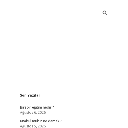
Sidebar
Son Yazılar
https://betci.co/
vd casino giriş
ilbet.casino
ilbet giriş yapamı
Birebir eğitim nedir ?
Ağustos 6, 2026
Kitabul mubin ne demek ?
Ağustos 5, 2026