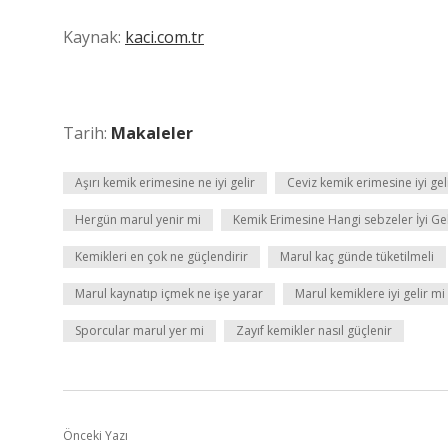
Kaynak:
kaci.com.tr
Tarih:
Makaleler
Aşırı kemik erimesine ne iyi gelir
Ceviz kemik erimesine iyi gel
Hergün marul yenir mi
Kemik Erimesine Hangi sebzeler İyi Gel
Kemikleri en çok ne güçlendirir
Marul kaç günde tüketilmeli
Marul kaynatıp içmek ne işe yarar
Marul kemiklere iyi gelir mi
Sporcular marul yer mi
Zayıf kemikler nasıl güçlenir
Önceki Yazı