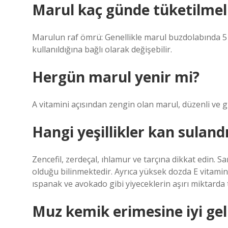
Marul kaç günde tüketilmel
Marulun raf ömrü: Genellikle marul buzdolabında 5 i
kullanıldığına bağlı olarak değişebilir.
Hergün marul yenir mi?
A vitamini açısından zengin olan marul, düzenli ve gü
Hangi yeşillikler kan sulandı
Zencefil, zerdeçal, ıhlamur ve tarçına dikkat edin. S
olduğu bilinmektedir. Ayrıca yüksek dozda E vitami
ıspanak ve avokado gibi yiyeceklerin aşırı miktarda t
Muz kemik erimesine iyi gel