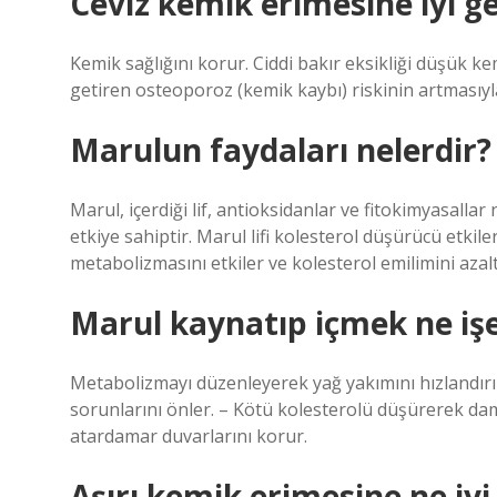
Ceviz kemik erimesine iyi ge
Kemik sağlığını korur. Ciddi bakır eksikliği düşük k
getiren osteoporoz (kemik kaybı) riskinin artmasıyla il
Marulun faydaları nelerdir?
Marul, içerdiği lif, antioksidanlar ve fitokimyasalla
etkiye sahiptir. Marul lifi kolesterol düşürücü etkiler
metabolizmasını etkiler ve kolesterol emilimini azal
Marul kaynatıp içmek ne iş
Metabolizmayı düzenleyerek yağ yakımını hızlandırır
sorunlarını önler. – Kötü kolesterolü düşürerek damar
atardamar duvarlarını korur.
Aşırı kemik erimesine ne iyi 