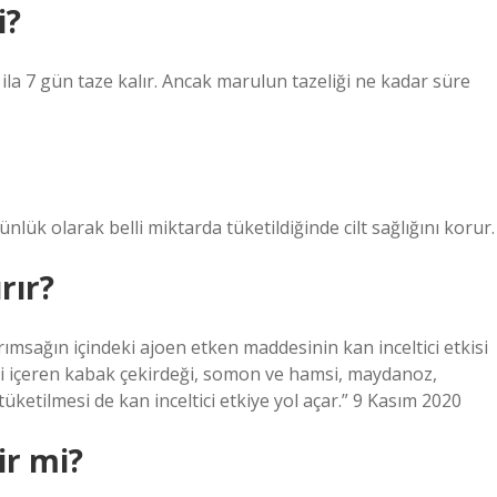
i?
la 7 gün taze kalır. Ancak marulun tazeliği ne kadar süre
nlük olarak belli miktarda tüketildiğinde cilt sağlığını korur.
rır?
arımsağın içindeki ajoen etken maddesinin kan inceltici etkisi
ni içeren kabak çekirdeği, somon ve hamsi, maydanoz,
üketilmesi de kan inceltici etkiye yol açar.” 9 Kasım 2020
ir mi?