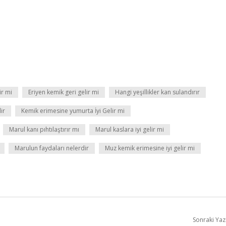
ir mi
Eriyen kemik geri gelir mi
Hangi yeşillikler kan sulandırır
ir
Kemik erimesine yumurta İyi Gelir mi
Marul kanı pıhtılaştırır mı
Marul kaslara iyi gelir mi
Marulun faydaları nelerdir
Muz kemik erimesine iyi gelir mi
Sonraki Yaz