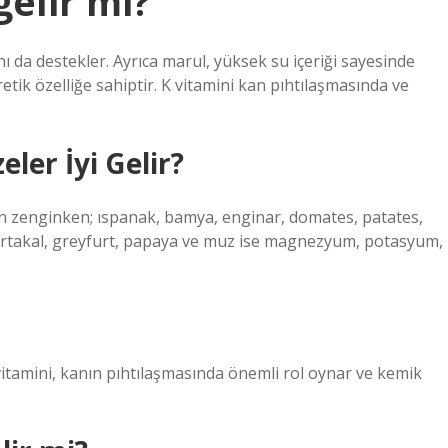
gelir mi?
ını da destekler. Ayrıca marul, yüksek su içeriği sayesinde
üretik özelliğe sahiptir. K vitamini kan pıhtılaşmasında ve
ler İyi Gelir?
n zenginken; ıspanak, bamya, enginar, domates, patates,
portakal, greyfurt, papaya ve muz ise magnezyum, potasyum,
 vitamini, kanın pıhtılaşmasında önemli rol oynar ve kemik