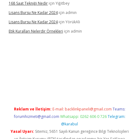
168 Saat Tekniği Nedir
için
Yiğitbey
Lisans Bursu Ne Kadar 2024
için
admin
Lisans Bursu Ne Kadar 2024
için
YörükAli
Etik Kuralları Nelerdir Örnekleri
için
admin
t giriş yapamıyorum
ilbet yeni giriş
betexper.xyz
elexbet
Reklam ve İletişim:
E-mail:
backlinkpaneli@gmail.com
Teams:
forumhizmeti@gmail.com
Whatsapp: 0262 606 0 726
Telegram:
@karabul
Yasal Uyarı:
Sitemiz, 5651 Sayılı Kanun gereğince Bilgi Teknolojileri
ve İletişim Kurumu (BTK) tarafından onaylanmış bir Yer Sağlayıcı