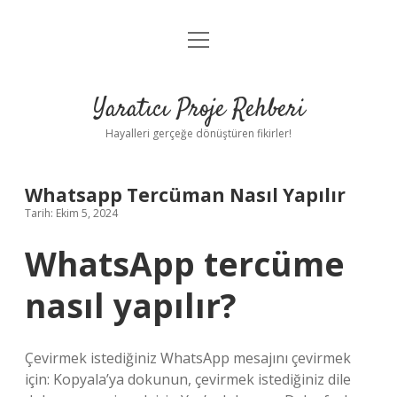
menüyü
Anasayfa
aç
Gizlilik Politikası
Yaratıcı Proje Rehberi
Yasal Uyarı
Hayalleri gerçeğe dönüştüren fikirler!
Hakkımızda
Whatsapp Tercüman Nasıl Yapılır
Tarih: Ekim 5, 2024
WhatsApp tercüme
nasıl yapılır?
Çevirmek istediğiniz WhatsApp mesajını çevirmek
için: Kopyala’ya dokunun, çevirmek istediğiniz dile