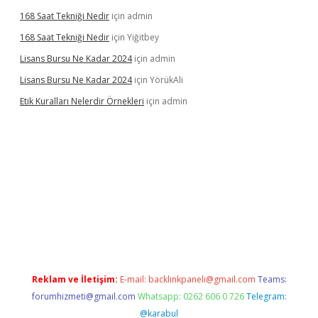
168 Saat Tekniği Nedir
için
admin
168 Saat Tekniği Nedir
için
Yiğitbey
Lisans Bursu Ne Kadar 2024
için
admin
Lisans Bursu Ne Kadar 2024
için
YörükAli
Etik Kuralları Nelerdir Örnekleri
için
admin
pamıyorum
ilbet yeni giriş
betexper.xyz
elexbet
Reklam ve İletişim:
E-mail:
backlinkpaneli@gmail.com
Teams:
forumhizmeti@gmail.com
Whatsapp: 0262 606 0 726
Telegram:
@karabul