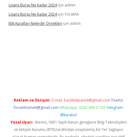
Lisans Bursu Ne Kadar 2024
için
admin
Lisans Bursu Ne Kadar 2024
için
YörükAli
Etik Kuralları Nelerdir Örnekleri
için
admin
et giriş yapamıyorum
ilbet yeni giriş
betexper.xyz
elexbet
Reklam ve İletişim:
E-mail:
backlinkpaneli@gmail.com
Teams:
forumhizmeti@gmail.com
Whatsapp: 0262 606 0 726
Telegram:
@karabul
Yasal Uyarı:
Sitemiz, 5651 Sayılı Kanun gereğince Bilgi Teknolojileri
ve İletişim Kurumu (BTK) tarafından onaylanmış bir Yer Sağlayıcı
olarak hizmet vermektedir. Bu nedenle, sitedeki içerikleri proaktif