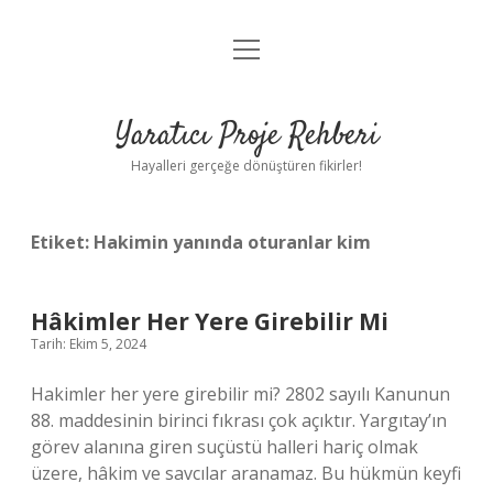
menüyü
Anasayfa
aç
Gizlilik Politikası
Yaratıcı Proje Rehberi
Yasal Uyarı
Hayalleri gerçeğe dönüştüren fikirler!
Hakkımızda
Etiket:
Hakimin yanında oturanlar kim
Hâkimler Her Yere Girebilir Mi
Tarih: Ekim 5, 2024
Hakimler her yere girebilir mi? 2802 sayılı Kanunun
88. maddesinin birinci fıkrası çok açıktır. Yargıtay’ın
görev alanına giren suçüstü halleri hariç olmak
üzere, hâkim ve savcılar aranamaz. Bu hükmün keyfi