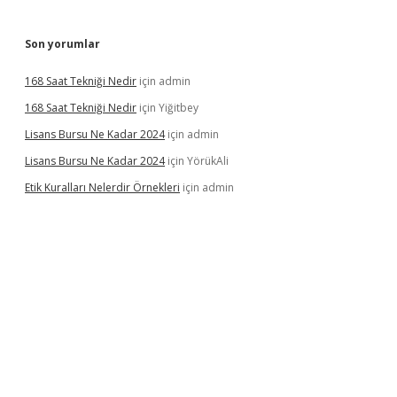
Son yorumlar
168 Saat Tekniği Nedir
için
admin
168 Saat Tekniği Nedir
için
Yiğitbey
Lisans Bursu Ne Kadar 2024
için
admin
Lisans Bursu Ne Kadar 2024
için
YörükAli
Etik Kuralları Nelerdir Örnekleri
için
admin
mıyorum
ilbet yeni giriş
betexper.xyz
elexbet