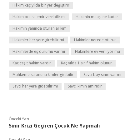
Hâkim kaç yılda bir yer değiştirir
Hakim polise emir verebilir mi
Hakimin maaşı ne kadar
Hakimin yanında oturanlar kim
Hakimler her yere girebilir mi
Hakimler nerede oturur
Hakimlerde eş durumu var mı
Hakimlere ev veriliyor mu
Kaç çeşit hakim vardır
Kaç yılda 1 sınıf hakim olunur
Mahkeme salonuna kimler girebilir
Savcı boy sınırı var mı
Savcı her yere gidebilir mi
Savcı kimin amiridir
Önceki Yazı
Sinir Krizi Geçiren Çocuk Ne Yapmalı
Sonraki Yazı