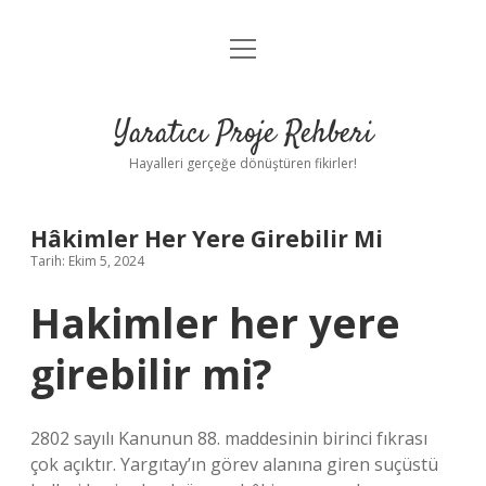
menüyü
Anasayfa
aç
Gizlilik Politikası
Yaratıcı Proje Rehberi
Yasal Uyarı
Hayalleri gerçeğe dönüştüren fikirler!
Hakkımızda
Hâkimler Her Yere Girebilir Mi
Tarih: Ekim 5, 2024
Hakimler her yere
girebilir mi?
2802 sayılı Kanunun 88. maddesinin birinci fıkrası
çok açıktır. Yargıtay’ın görev alanına giren suçüstü