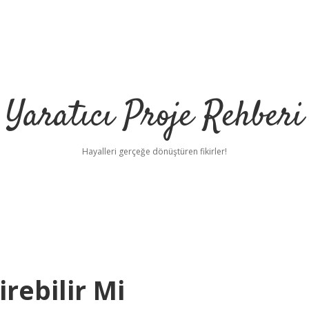
Yaratıcı Proje Rehberi
Hayalleri gerçeğe dönüştüren fikirler!
rebilir Mi