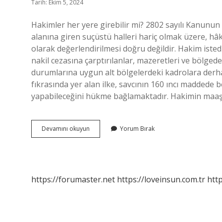
Tarih: Ekim 5, 2024
Hakimler her yere girebilir mi? 2802 sayılı Kanunun 8
alanına giren suçüstü halleri hariç olmak üzere, hâ
olarak değerlendirilmesi doğru değildir. Hakim isted
nakil cezasına çarptırılanlar, mazeretleri ve bölged
durumlarına uygun alt bölgelerdeki kadrolara derhal 
fıkrasında yer alan ilke, savcının 160 ıncı maddede b
yapabileceğini hükme bağlamaktadır. Hakimin maaş
Hâkimler
Devamını okuyun
Yorum Bırak
Her
Yere
Girebilir
Mi
https://forumaster.net
https://loveinsun.com.tr
http