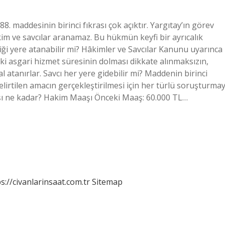
8. maddesinin birinci fıkrası çok açıktır. Yargıtay’ın görev
kim ve savcılar aranamaz. Bu hükmün keyfi bir ayrıcalık
iği yere atanabilir mi? Hâkimler ve Savcılar Kanunu uyarınca
eki asgari hizmet süresinin dolması dikkate alınmaksızın,
atanırlar. Savcı her yere gidebilir mi? Maddenin birinci
elirtilen amacın gerçekleştirilmesi için her türlü soruşturmay
ı ne kadar? Hakim Maaşı Önceki Maaş: 60.000 TL…
s://civanlarinsaat.com.tr
Sitemap