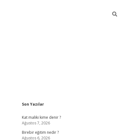
Sidebar
Son Yazılar
https://betci.co/
vd casino giriş
ilbet.casino
ilbet giriş y
Kat maliki kime denir ?
Ağustos 7, 2026
Birebir eğitim nedir ?
Ağustos 6, 2026