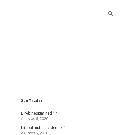
Sidebar
Son Yazılar
https://betci.co/
vd casino giriş
ilbet.casino
ilbet giriş ya
Birebir eğitim nedir ?
Ağustos 6, 2026
Kitabul mubin ne demek ?
Ağustos 5, 2026