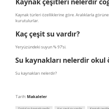
Kaynak çeşitleri nelerdir co
Kaynak türleri özelliklerine göre. Aralıklarla görün
kurutulurlar.
Kaç çeşit su vardır?
Yeryüzündeki suyun % 97’si.
Su kaynakları nelerdir okul 
Su kaynakları nelerdir?
Tarih:
Makaleler
Doğal su kaynağı nedir
Kaç çeşit su vardır
Kaynak çeşitle