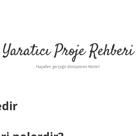
Yaratıcı Proje Rehberi
Hayalleri gerçeğe dönüştüren fikirler!
dir