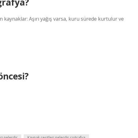
ğrafya?
en kaynaklar: Aşırı yağış varsa, kuru sürede kurtulur ve
öncesi?
ri nelerdir
Kaynak çeşitleri nelerdir coğrafya