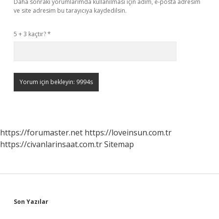
Daha sonraki yorumlarımda kullanılması için adım, e-posta adresim
ve site adresim bu tarayıcıya kaydedilsin.
5 + 3 kaçtır?
*
https://forumaster.net
https://loveinsun.com.tr
https://civanlarinsaat.com.tr
Sitemap
Sidebar
Son Yazılar