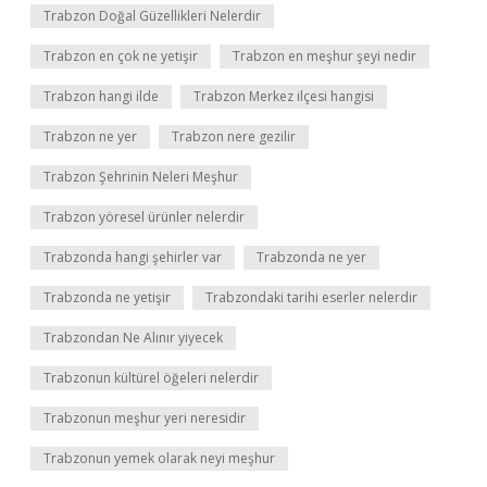
Trabzon Doğal Güzellikleri Nelerdir
Trabzon en çok ne yetişir
Trabzon en meşhur şeyi nedir
Trabzon hangi ilde
Trabzon Merkez ilçesi hangisi
Trabzon ne yer
Trabzon nere gezilir
Trabzon Şehrinin Neleri Meşhur
Trabzon yöresel ürünler nelerdir
Trabzonda hangi şehirler var
Trabzonda ne yer
Trabzonda ne yetişir
Trabzondaki tarihi eserler nelerdir
Trabzondan Ne Alınır yiyecek
Trabzonun kültürel öğeleri nelerdir
Trabzonun meşhur yeri neresidir
Trabzonun yemek olarak neyi meşhur