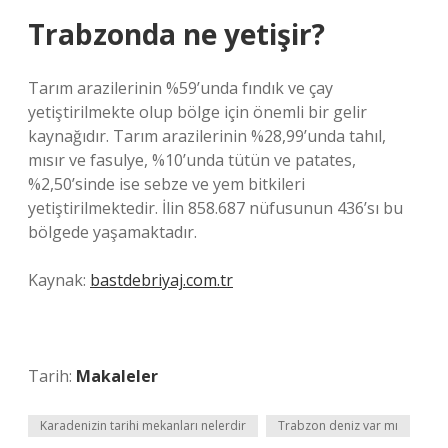
Trabzonda ne yetişir?
Tarım arazilerinin %59’unda fındık ve çay
yetiştirilmekte olup bölge için önemli bir gelir
kaynağıdır. Tarım arazilerinin %28,99’unda tahıl,
mısır ve fasulye, %10’unda tütün ve patates,
%2,50’sinde ise sebze ve yem bitkileri
yetiştirilmektedir. İlin 858.687 nüfusunun 436’sı bu
bölgede yaşamaktadır.
Kaynak:
bastdebriyaj.com.tr
Tarih:
Makaleler
Karadenizin tarihi mekanları nelerdir
Trabzon deniz var mı