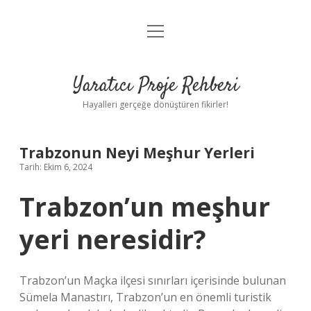
menüyü
Anasayfa
aç
Gizlilik Politikası
Yaratıcı Proje Rehberi
Yasal Uyarı
Hayalleri gerçeğe dönüştüren fikirler!
Hakkımızda
Trabzonun Neyi Meşhur Yerleri
Tarih: Ekim 6, 2024
Trabzon’un meşhur
yeri neresidir?
Trabzon’un Maçka ilçesi sınırları içerisinde bulunan
Sümela Manastırı, Trabzon’un en önemli turistik