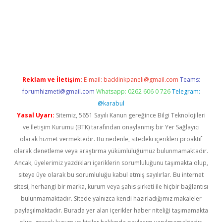
pamıyorum
ilbet yeni giriş
betexper.xyz
elexbet
Reklam ve İletişim:
E-mail:
backlinkpaneli@gmail.com
Teams:
forumhizmeti@gmail.com
Whatsapp: 0262 606 0 726
Telegram:
@karabul
Yasal Uyarı:
Sitemiz, 5651 Sayılı Kanun gereğince Bilgi Teknolojileri
ve İletişim Kurumu (BTK) tarafından onaylanmış bir Yer Sağlayıcı
olarak hizmet vermektedir. Bu nedenle, sitedeki içerikleri proaktif
olarak denetleme veya araştırma yükümlülüğümüz bulunmamaktadır.
Ancak, üyelerimiz yazdıkları içeriklerin sorumluluğunu taşımakta olup,
siteye üye olarak bu sorumluluğu kabul etmiş sayılırlar. Bu internet
sitesi, herhangi bir marka, kurum veya şahıs şirketi ile hiçbir bağlantısı
bulunmamaktadır. Sitede yalnızca kendi hazırladığımız makaleler
paylaşılmaktadır. Burada yer alan içerikler haber niteliği taşımamakta