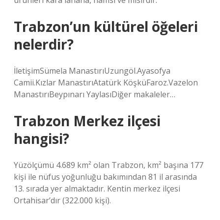
ürünleri kara lahana, hamsi ve mısırdır.
Trabzon’un kültürel öğeleri
nelerdir?
İletişimSümela ManastırıUzungöl.Ayasofya
Camii.Kızlar ManastırıAtatürk KöşküFaroz.Vazelon
ManastırıBeypınarı YaylasıDiğer makaleler…
Trabzon Merkez ilçesi
hangisi?
Yüzölçümü 4.689 km² olan Trabzon, km² başına 177
kişi ile nüfus yoğunluğu bakımından 81 il arasında
13. sırada yer almaktadır. Kentin merkez ilçesi
Ortahisar’dır (322.000 kişi).