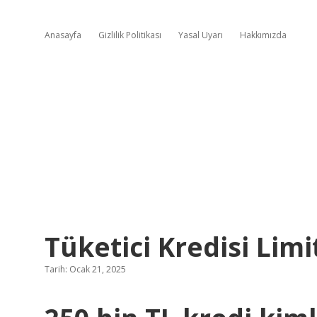
Anasayfa
Gizlilik Politikası
Yasal Uyarı
Hakkımızda
Tüketici Kredisi Lim
Tarih: Ocak 21, 2025