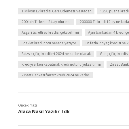
1 Milyon Ev kredisi Geri Ödemesi Ne Kadar
1350 puana kredi 
200 bin TL kredi 24 ay olur mu
200000 TL kredi 12 ay ne kad
Asgari ücretli ev kredisi çekebilir mi
Aynı bankadan 4 kredi çek
Edevlet kredi notu nerede yazıyor
En fazla ihtiyaç kredisi ne 
Faizsiz çiftçi kredileri 2024 ne kadar olacak
Genç çiftçi kredisi
Krediyi erken kapatmak kredi notunu yükseltir mi
Ziraat Bank
Ziraat Bankası faizsiz kredi 2024 ne kadar
Önceki Yazı
Alaca Nasıl Yazılır Tdk