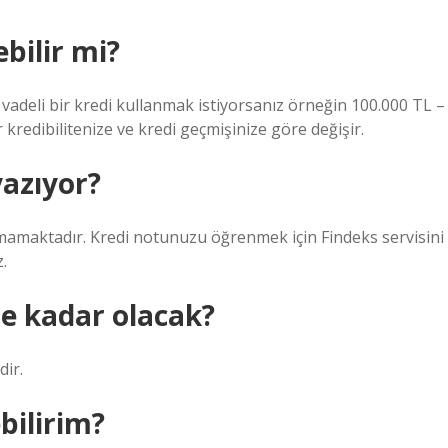
ebilir mi?
 vadeli bir kredi kullanmak istiyorsanız örneğin 100.000 TL –
r kredibilitenize ve kredi geçmişinize göre değişir.
yazıyor?
amaktadır. Kredi notunuzu öğrenmek için Findeks servisini
.
 ne kadar olacak?
dir.
bilirim?