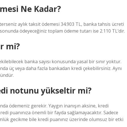
demesi Ne Kadar?
sterseniz aylık taksit ödemesi 34.903 TL, banka tahsis ücreti
ın sonunda ödeyeceğiniz toplam ödeme tutarı ise 2.110 TL’dir.
ir mi?
ekilebilecek banka sayısı konusunda yasal bir sınır yoktur.
nda üç veya daha fazla bankadan kredi çekebilirsiniz. Aynı
kündür.
di notunu yükseltir mi?
nında ödemeniz gerekir. Yaygın inanışın aksine, kredi
di puanınıza önemli bir fayda sağlamayacaktır. Sadece
ük gecikme bile kredi puanınız üzerinde olumsuz bir etki