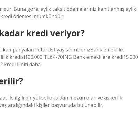
mıştır. Buna göre, aylık taksit ödemeleriniz kanıtlanmış aylık
ar kredi ödemesi mümkündür.
kadar kredi veriyor?
a kampanyalarıTutarÜst yaş sınırıDenizBank emeklilik
ilik kredisi100.000 TL64-70ING Bank emeklilere kredi15.000
 kredi limiti daha
rilir?
raat ile ilgili bir yüksekokuldan mezun olan ve askerlik
aş aralığındaki kişiler başvuruda bulunabilir.