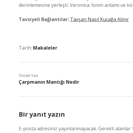
derinlemesine yerleşti. Veronica: İsmin anlamı ve kö
Tavsiyeli Bağlantılar:
Tavşan Nasıl Kucağa Alınır
Tarih:
Makaleler
Önceki Yazı
Çarpmanın Mantığı Nedir
Bir yanıt yazın
E-posta adresiniz yayınlanmayacak.
Gerekli alanlar