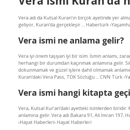
Vera ismi Kuran’da 
Vera adı da Kutsal Kuran’ın birçok ayetinde yer alm
geliyor, Kuran’da gerçekleşir … Habertürk ›Yaşamh
Vera ismi ne anlama gelir?
Vera iyi önem taşıyan iyi bir isim. İsmin anlamı, za
herhangi bir durumdan kaçınmak anlamına gelir. Sık
dokunmamak ve güzel işlere dahil olmamak anlamına
Kuran’daki Vera Pass, TDK Sözlüğü … CNN Türk ›Y
Vera ismi hangi kitapta geç
Vera, Kutsal Kur’an’daki ayetteki isimlerden biridir
anlamına gelir. Vera adı Bakara 91, Ali İmran 197, H
›Hayat Haberleri› Hayat Haberleri