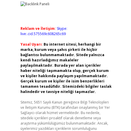
,
Reklam ve İletişim:
Skype:
live:.cid.575569c608265c69
Yasal Uyarı:
Bu internet sitesi, herhangi bir
marka, kurum veya şahıs şirketi ile hiçbir
bağlantısı bulunmamaktadır. Sitede yalnızca
kendi hazırladığımız makaleler
paylaşılmaktadır. Burada yer alan içerikler
haber niteliği taşımamakta olup, gerçek kurum
ve kişiler hakkında paylaşım yapılmamaktadır.
Gerçek kurum ve kişiler ile isim benzerlikleri
tamamen tesadüfidir. Sitemizdeki bilgiler taslak
halindedir ve tavsiye niteliği taşımazlar.
Sitemiz, 5651 Sayılı Kanun gereğince Bilgi Teknolojileri
ve İletişim Kurumu (BTK) tarafından onaylanmış bir Yer
Sağlayıcı olarak hizmet vermektedir. Bu nedenle,
sitedeki içerikleri proaktif olarak denetleme veya
araştırma yükümlülüğümüz bulunmamaktadır. Ancak,
üyelerimiz yazdıkları içeriklerin sorumluluğunu