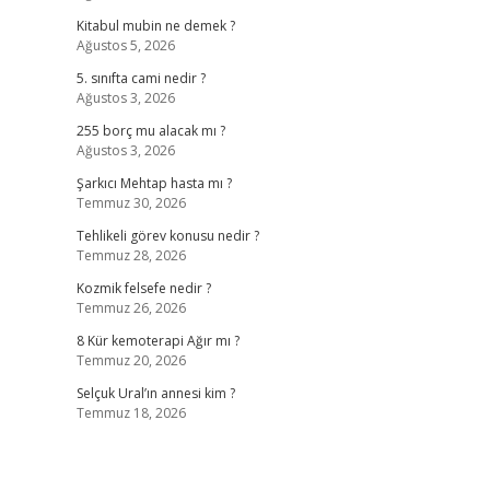
Kitabul mubin ne demek ?
Ağustos 5, 2026
5. sınıfta cami nedir ?
Ağustos 3, 2026
255 borç mu alacak mı ?
Ağustos 3, 2026
Şarkıcı Mehtap hasta mı ?
Temmuz 30, 2026
Tehlikeli görev konusu nedir ?
Temmuz 28, 2026
Kozmik felsefe nedir ?
Temmuz 26, 2026
8 Kür kemoterapi Ağır mı ?
Temmuz 20, 2026
Selçuk Ural’ın annesi kim ?
Temmuz 18, 2026