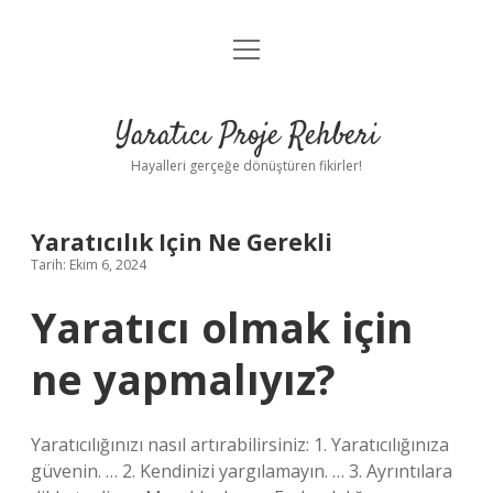
menüyü
Anasayfa
aç
Gizlilik Politikası
Yaratıcı Proje Rehberi
Yasal Uyarı
Hayalleri gerçeğe dönüştüren fikirler!
Hakkımızda
Yaratıcılık Için Ne Gerekli
Tarih: Ekim 6, 2024
Yaratıcı olmak için
ne yapmalıyız?
Yaratıcılığınızı nasıl artırabilirsiniz: 1. Yaratıcılığınıza
güvenin. … 2. Kendinizi yargılamayın. … 3. Ayrıntılara