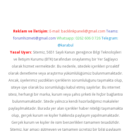
amıyorum
ilbet yeni giriş
betexper.xyz
elexbet
Reklam ve İletişim:
E-mail:
backlinkpaneli@gmail.com
Teams:
forumhizmeti@gmail.com
Whatsapp: 0262 606 0 726
Telegram:
@karabul
Yasal Uyarı:
Sitemiz, 5651 Sayılı Kanun gereğince Bilgi Teknolojileri
ve İletişim Kurumu (BTK) tarafından onaylanmış bir Yer Sağlayıcı
olarak hizmet vermektedir. Bu nedenle, sitedeki içerikleri proaktif
olarak denetleme veya araştırma yükümlülüğümüz bulunmamaktadır.
Ancak, üyelerimiz yazdıkları içeriklerin sorumluluğunu taşımakta olup,
siteye üye olarak bu sorumluluğu kabul etmiş sayılırlar. Bu internet
sitesi, herhangi bir marka, kurum veya şahıs şirketi ile hiçbir bağlantısı
bulunmamaktadır. Sitede yalnızca kendi hazırladığımız makaleler
paylaşılmaktadır. Burada yer alan içerikler haber niteliği taşımamakta
olup, gerçek kurum ve kişiler hakkında paylaşım yapılmamaktadır.
Gerçek kurum ve kişiler ile isim benzerlikleri tamamen tesadüfidir.
Sitemiz, kar amacı gütmeyen ve tamamen ücretsiz bir bilgi paylaşım