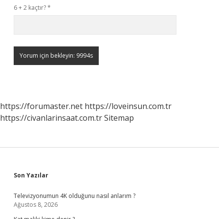
6 + 2 kaçtır?
*
https://forumaster.net
https://loveinsun.com.tr
https://civanlarinsaat.com.tr
Sitemap
Sidebar
Son Yazılar
Televizyonumun 4K olduğunu nasıl anlarım ?
Ağustos 8, 2026