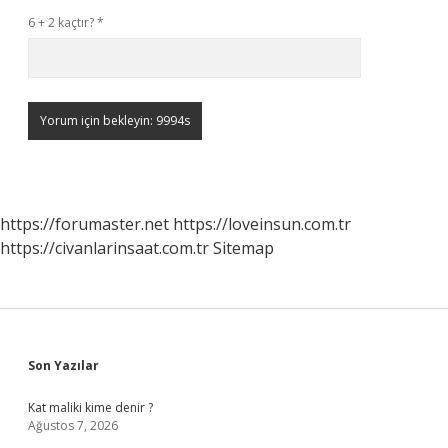
6 + 2 kaçtır?
*
https://forumaster.net
https://loveinsun.com.tr
https://civanlarinsaat.com.tr
Sitemap
Sidebar
Son Yazılar
Kat maliki kime denir ?
Ağustos 7, 2026