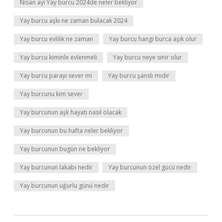
Nisan ayi Yay burcu 2024de neler bekliyor
Yay burcu aşkı ne zaman bulacak 2024
Yay burcu evlilik ne zaman
Yay burcu hangi burca aşık olur
Yay burcu kiminle evlenmeli
Yay burcu neye sinir olur
Yay burcu parayı sever mi
Yay burcu şanslı mıdır
Yay burcunu kim sever
Yay burcunun aşk hayatı nasıl olacak
Yay burcunun bu hafta neler bekliyor
Yay burcunun bugün ne bekliyor
Yay burcunun lakabı nedir
Yay burcunun özel gücü nedir
Yay burcunun uğurlu günü nedir