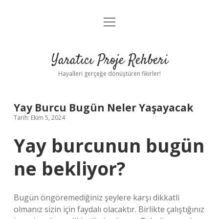
menüyü
Anasayfa
aç
Gizlilik Politikası
Yaratıcı Proje Rehberi
Yasal Uyarı
Hayalleri gerçeğe dönüştüren fikirler!
Hakkımızda
Yay Burcu Bugün Neler Yaşayacak
Tarih: Ekim 5, 2024
Yay burcunun bugün
ne bekliyor?
Bugün öngöremediğiniz şeylere karşı dikkatli
olmanız sizin için faydalı olacaktır. Birlikte çalıştığınız