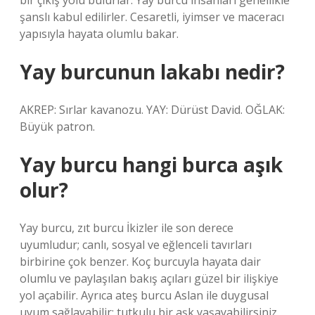
bir çıkış yolu bulurlar. Yay burcu insanları genellikle
şanslı kabul edilirler. Cesaretli, iyimser ve maceracı
yapısıyla hayata olumlu bakar.
Yay burcunun lakabı nedir?
AKREP: Sırlar kavanozu. YAY: Dürüst David. OĞLAK:
Büyük patron.
Yay burcu hangi burca aşık
olur?
Yay burcu, zıt burcu İkizler ile son derece
uyumludur; canlı, sosyal ve eğlenceli tavırları
birbirine çok benzer. Koç burcuyla hayata dair
olumlu ve paylaşılan bakış açıları güzel bir ilişkiye
yol açabilir. Ayrıca ateş burcu Aslan ile duygusal
uyum sağlayabilir; tutkulu bir aşk yaşayabilirsiniz.