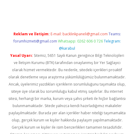
mıyorum
ilbet yeni giriş
betexper.xyz
elexbet
Reklam ve İletişim:
E-mail:
backlinkpaneli@gmail.com
Teams:
forumhizmeti@gmail.com
Whatsapp: 0262 606 0 726
Telegram:
@karabul
Yasal Uyarı:
Sitemiz, 5651 Sayılı Kanun gereğince Bilgi Teknolojileri
ve İletişim Kurumu (BTK) tarafından onaylanmış bir Yer Sağlayıcı
olarak hizmet vermektedir. Bu nedenle, sitedeki içerikleri proaktif
olarak denetleme veya araştırma yükümlülüğümüz bulunmamaktadır.
Ancak, üyelerimiz yazdıkları içeriklerin sorumluluğunu taşımakta olup,
siteye üye olarak bu sorumluluğu kabul etmiş sayılırlar. Bu internet
sitesi, herhangi bir marka, kurum veya şahıs şirketi ile hiçbir bağlantısı
bulunmamaktadır. Sitede yalnızca kendi hazırladığımız makaleler
paylaşılmaktadır. Burada yer alan içerikler haber niteliği taşımamakta
olup, gerçek kurum ve kişiler hakkında paylaşım yapılmamaktadır.
Gerçek kurum ve kişiler ile isim benzerlikleri tamamen tesadüfidir.