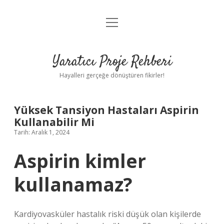
menüyü
Anasayfa
aç
Gizlilik Politikası
Yaratıcı Proje Rehberi
Yasal Uyarı
Hayalleri gerçeğe dönüştüren fikirler!
Hakkımızda
Yüksek Tansiyon Hastaları Aspirin
Kullanabilir Mi
Tarih: Aralık 1, 2024
Aspirin kimler
kullanamaz?
Kardiyovasküler hastalık riski düşük olan kişilerde