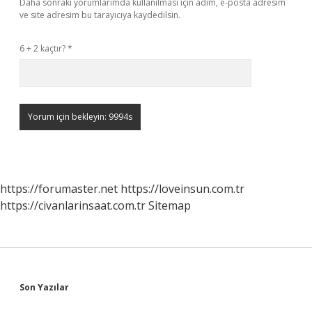
Daha sonraki yorumlarımda kullanılması için adım, e-posta adresim
ve site adresim bu tarayıcıya kaydedilsin.
6 + 2 kaçtır?
*
https://forumaster.net
https://loveinsun.com.tr
https://civanlarinsaat.com.tr
Sitemap
Sidebar
Son Yazılar