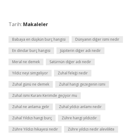
Tarih:
Makaleler
Babaya en düşkün burç hangisi
Dünyanın diğer ismi nedir
En dindar burç hangisi
Jüpiterin diğer adı nedir
Meral ne demek
Satürnün diğer adı nedir
Yıldız neyi simgeliyor
Zuhal feleği nedir
Zuhal günü ne demek
Zuhal hangi gezegenin ismi
Zuhal ismi Kuranı Kerimde geçiyor mu
Zuhal ne anlama gelir
Zuhal yıldızı anlamı nedir
Zuhal Yıldızı hangi burç
Zühre hangi yıldızdır
Zühre Yıldızı hikayesi nedir
Zühre yıldızı nedir alevilikte