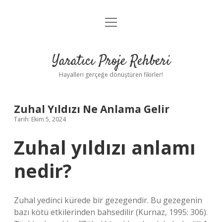
menüyü
Anasayfa
aç
Gizlilik Politikası
Yaratıcı Proje Rehberi
Yasal Uyarı
Hayalleri gerçeğe dönüştüren fikirler!
Hakkımızda
Zuhal Yıldızı Ne Anlama Gelir
Tarih: Ekim 5, 2024
Zuhal yıldızı anlamı
nedir?
Zuhal yedinci kürede bir gezegendir. Bu gezegenin
bazı kötü etkilerinden bahsedilir (Kurnaz, 1995: 306).