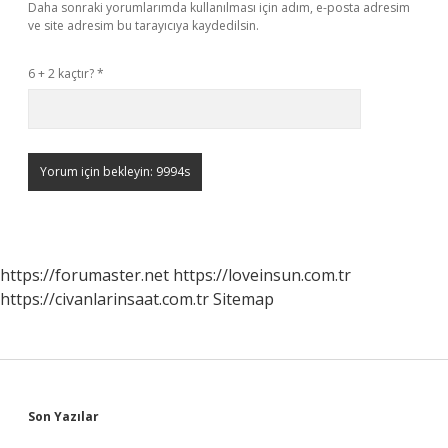
Daha sonraki yorumlarımda kullanılması için adım, e-posta adresim
ve site adresim bu tarayıcıya kaydedilsin.
6 + 2 kaçtır?
*
https://forumaster.net
https://loveinsun.com.tr
https://civanlarinsaat.com.tr
Sitemap
Sidebar
Son Yazılar