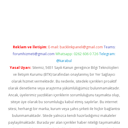
pamıyorum
ilbet yeni giriş
betexper.xyz
elexbet
Reklam ve İletişim:
E-mail:
backlinkpaneli@gmail.com
Teams:
forumhizmeti@gmail.com
Whatsapp: 0262 606 0 726
Telegram:
@karabul
Yasal Uyarı:
Sitemiz, 5651 Sayılı Kanun gereğince Bilgi Teknolojileri
ve İletişim Kurumu (BTK) tarafından onaylanmış bir Yer Sağlayıcı
olarak hizmet vermektedir. Bu nedenle, sitedeki içerikleri proaktif
olarak denetleme veya araştırma yükümlülüğümüz bulunmamaktadır.
Ancak, üyelerimiz yazdıkları içeriklerin sorumluluğunu taşımakta olup,
siteye üye olarak bu sorumluluğu kabul etmiş sayılırlar. Bu internet
sitesi, herhangi bir marka, kurum veya şahıs şirketi ile hiçbir bağlantısı
bulunmamaktadır. Sitede yalnızca kendi hazırladığımız makaleler
paylaşılmaktadır. Burada yer alan içerikler haber niteliği taşımamakta