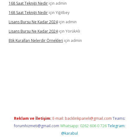
168 Saat Tekniği Nedir
için
admin
168 Saat Tekniği Nedir
için
Yiğitbey
Lisans Bursu Ne Kadar 2024
için
admin
Lisans Bursu Ne Kadar 2024
için
YörükAli
Etik Kuralları Nelerdir Örnekleri
için
admin
mıyorum
ilbet yeni giriş
betexper.xyz
elexbet
Reklam ve İletişim:
E-mail:
backlinkpaneli@gmail.com
Teams:
forumhizmeti@gmail.com
Whatsapp: 0262 606 0 726
Telegram:
@karabul