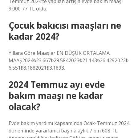
Temmuz 2024’te yapılan artışla evde bakım maaşı
9.000 77 TL oldu.
Çocuk bakıcısı maaşları ne
kadar 2024?
Yıllara Göre Maaşlar EN DÜŞÜK ORTALAMA
MAAŞ2024₺23.667₺29.5842023₺21.143₺26.4292022₺
6.551₺8.1882021₺3.1893.
2024 Temmuz ayı evde
bakım maaşı ne kadar
olacak?
Evde bakım yardımı kapsamında Ocak-Temmuz 2024
döneminde yararlanıcı başına aylık 7 bin 608 TL