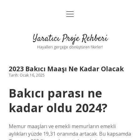
menüyü
Anasayfa
aç
Gizlilik Politikası
Yaratıcı Proje Rehberi
Yasal Uyarı
Hayalleri gerçeğe dönüştüren fikirler!
Hakkımızda
2023 Bakıcı Maaşı Ne Kadar Olacak
Tarih: Ocak 16, 2025
Bakıcı parası ne
kadar oldu 2024?
Memur maaşları ve emekli memurların emekli
aylıkları yüzde 19,31 oranında artacak. Bu kapsamda