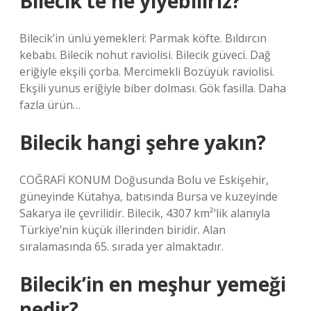
Bilecik’te ne yiyebiliriz?
Bilecik’in ünlü yemekleri: Parmak köfte. Bıldırcın
kebabı. Bilecik nohut raviolisi. Bilecik güveci. Dağ
eriğiyle ekşili çorba. Mercimekli Bozüyük raviolisi.
Ekşili yunus eriğiyle biber dolması. Gök fasilla. Daha
fazla ürün…
Bilecik hangi şehre yakın?
COĞRAFİ KONUM Doğusunda Bolu ve Eskişehir,
güneyinde Kütahya, batısında Bursa ve kuzeyinde
Sakarya ile çevrilidir. Bilecik, 4307 km²’lik alanıyla
Türkiye’nin küçük illerinden biridir. Alan
sıralamasında 65. sırada yer almaktadır.
Bilecik’in en meşhur yemeği
nedir?