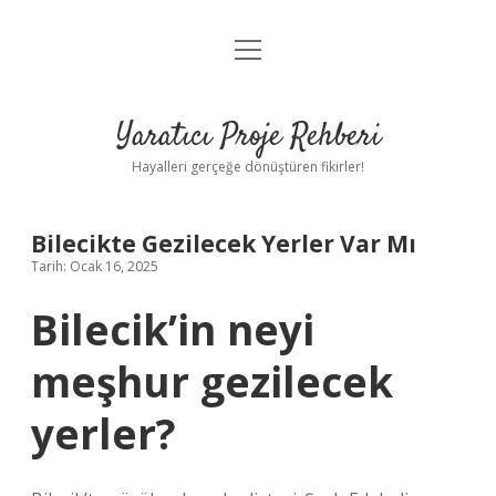
menüyü
Anasayfa
aç
Gizlilik Politikası
Yaratıcı Proje Rehberi
Yasal Uyarı
Hayalleri gerçeğe dönüştüren fikirler!
Hakkımızda
Bilecikte Gezilecek Yerler Var Mı
Tarih: Ocak 16, 2025
Bilecik’in neyi
meşhur gezilecek
yerler?