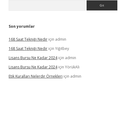
Arama
Son yorumlar
168 Saat Tekniği Nedir
için
admin
168 Saat Tekniği Nedir
için
Yiğitbey
Lisans Bursu Ne Kadar 2024
için
admin
Lisans Bursu Ne Kadar 2024
için
YörükAli
Etik Kuralları Nelerdir Örnekleri
için
admin
et giriş yapamıyorum
ilbet yeni giriş
betexper.xyz
elexbet