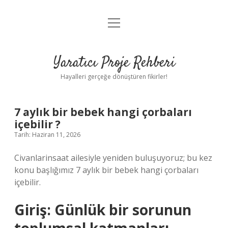
menüyü
Anasayfa
aç
Gizlilik Politikası
Yaratıcı Proje Rehberi
Yasal Uyarı
Hayalleri gerçeğe dönüştüren fikirler!
Hakkımızda
7 aylık bir bebek hangi çorbaları
içebilir ?
Tarih: Haziran 11, 2026
Civanlarinsaat ailesiyle yeniden buluşuyoruz; bu kez
konu başlığımız 7 aylık bir bebek hangi çorbaları
içebilir.
Giriş: Günlük bir sorunun