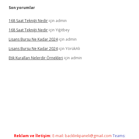
Son yorumlar
168 Saat Tekniği Nedir
için
admin
168 Saat Tekniği Nedir
için
Yiğitbey
Lisans Bursu Ne Kadar 2024
için
admin
Lisans Bursu Ne Kadar 2024
için
YörükAli
Etik Kuralları Nelerdir Örnekleri
için
admin
mıyorum
ilbet yeni giriş
betexper.xyz
elexbet
Reklam ve İletişim:
E-mail:
backlinkpaneli@gmail.com
Teams: