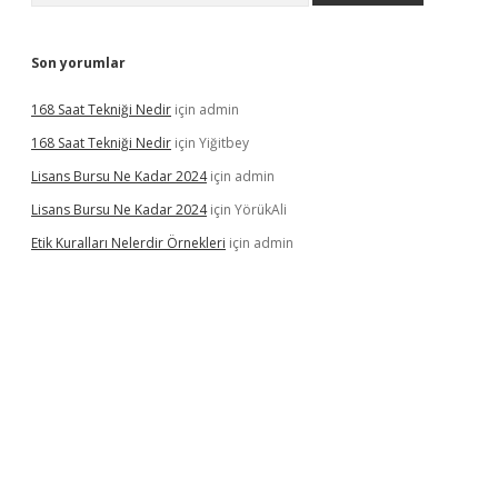
Son yorumlar
168 Saat Tekniği Nedir
için
admin
168 Saat Tekniği Nedir
için
Yiğitbey
Lisans Bursu Ne Kadar 2024
için
admin
Lisans Bursu Ne Kadar 2024
için
YörükAli
Etik Kuralları Nelerdir Örnekleri
için
admin
m
ilbet yeni giriş
betexper.xyz
elexbet