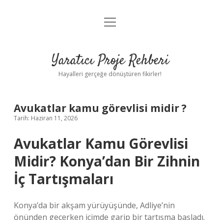
menüyü
Anasayfa
aç
Gizlilik Politikası
Yaratıcı Proje Rehberi
Yasal Uyarı
Hayalleri gerçeğe dönüştüren fikirler!
Hakkımızda
Avukatlar kamu görevlisi midir ?
Tarih: Haziran 11, 2026
Avukatlar Kamu Görevlisi
Midir? Konya’dan Bir Zihnin
İç Tartışmaları
Konya’da bir akşam yürüyüşünde, Adliye’nin
önünden geçerken içimde garip bir tartışma başladı.