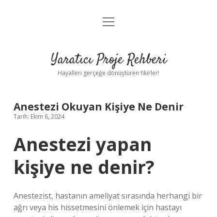
menüyü
Anasayfa
aç
Gizlilik Politikası
Yaratıcı Proje Rehberi
Yasal Uyarı
Hayalleri gerçeğe dönüştüren fikirler!
Hakkımızda
Anestezi Okuyan Kişiye Ne Denir
Tarih: Ekim 6, 2024
Anestezi yapan
kişiye ne denir?
Anestezist, hastanın ameliyat sırasında herhangi bir
ağrı veya his hissetmesini önlemek için hastayı