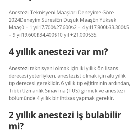
Anestezi Teknisyeni Maaşları Deneyime Göre
2024Deneyim SüresiEn Düşük MaaşEn Yüksek
Maaş0 – 1 yıl17.700₺27.600₺2 – 4 yıl17.800₺33.300₺5
– 9 yıl19.600₺34.400₺10 yıl +21.000₺35.
4 yıllık anestezi var mı?
Anestezi teknisyeni olmak için iki yıllık ön lisans
derecesi yeterliyken, anestezist olmak için altı yıllık
tıp derecesi gereklidir. 6 yıllık tıp eğitiminin ardından,
Tıbbi Uzmanlık Sınavı’na (TUS) girmek ve anestezi
bölümünde 4 yıllık bir ihtisas yapmak gerekir.
2 yıllık anestezi iş bulabilir
mi?