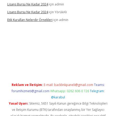
Lisans Bursu Ne Kadar 2024
için
admin
Lisans Bursu Ne Kadar 2024
için
YörükAli
Etik Kuralları Nelerdir Örnekleri
için
admin
amıyorum
ilbet yeni giriş
betexper.xyz
elexbet
Reklam ve İletişim:
E-mail:
backlinkpaneli@gmail.com
Teams:
forumhizmeti@gmail.com
Whatsapp: 0262 606 0 726
Telegram:
@karabul
Yasal Uyarı:
Sitemiz, 5651 Sayılı Kanun gereğince Bilgi Teknolojileri
ve İletişim Kurumu (BTK) tarafından onaylanmış bir Yer Sağlayıcı
olarak hizmet vermektedir. Bu nedenle, sitedeki içerikleri proaktif