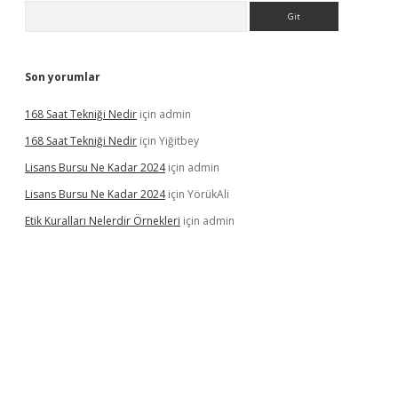
Arama
Son yorumlar
168 Saat Tekniği Nedir
için
admin
168 Saat Tekniği Nedir
için
Yiğitbey
Lisans Bursu Ne Kadar 2024
için
admin
Lisans Bursu Ne Kadar 2024
için
YörükAli
Etik Kuralları Nelerdir Örnekleri
için
admin
iş yapamıyorum
ilbet yeni giriş
betexper.xyz
elexbet