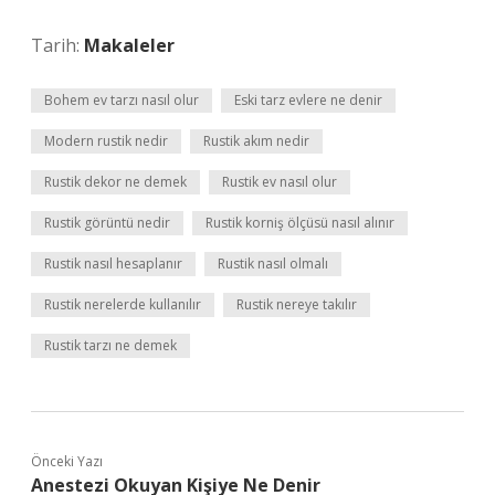
Tarih:
Makaleler
Bohem ev tarzı nasıl olur
Eski tarz evlere ne denir
Modern rustik nedir
Rustik akım nedir
Rustik dekor ne demek
Rustik ev nasıl olur
Rustik görüntü nedir
Rustik korniş ölçüsü nasıl alınır
Rustik nasıl hesaplanır
Rustik nasıl olmalı
Rustik nerelerde kullanılır
Rustik nereye takılır
Rustik tarzı ne demek
Önceki Yazı
Anestezi Okuyan Kişiye Ne Denir