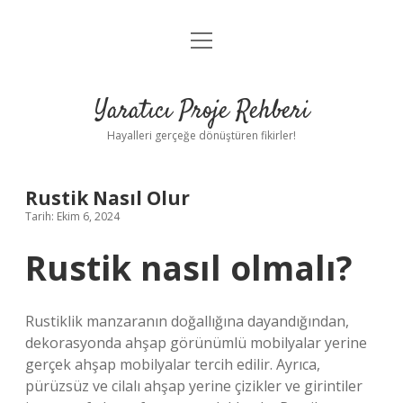
menüyü
Anasayfa
aç
Gizlilik Politikası
Yaratıcı Proje Rehberi
Yasal Uyarı
Hayalleri gerçeğe dönüştüren fikirler!
Hakkımızda
Rustik Nasıl Olur
Tarih: Ekim 6, 2024
Rustik nasıl olmalı?
Rustiklik manzaranın doğallığına dayandığından,
dekorasyonda ahşap görünümlü mobilyalar yerine
gerçek ahşap mobilyalar tercih edilir. Ayrıca,
pürüzsüz ve cilalı ahşap yerine çizikler ve girintiler