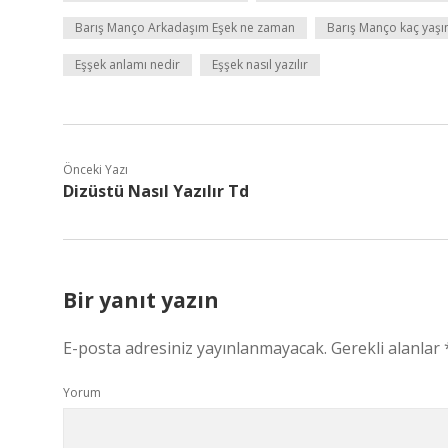
Barış Manço Arkadaşım Eşek ne zaman
Barış Manço kaç yaşı
Eşşek anlamı nedir
Eşşek nasıl yazılır
Önceki Yazı
Dizüstü Nasıl Yazılır Td
Bir yanıt yazın
E-posta adresiniz yayınlanmayacak.
Gerekli alanlar
Yorum