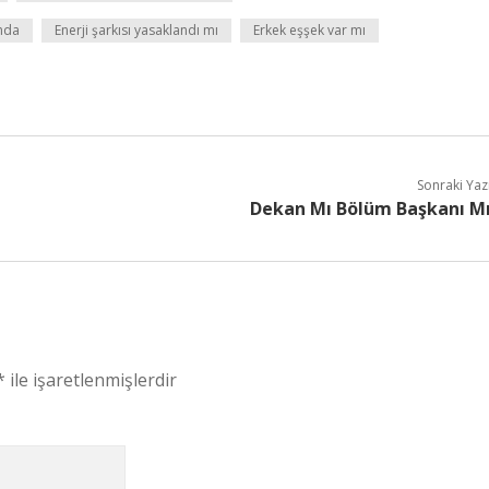
nda
Enerji şarkısı yasaklandı mı
Erkek eşşek var mı
Sonraki Yaz
Dekan Mı Bölüm Başkanı M
*
ile işaretlenmişlerdir