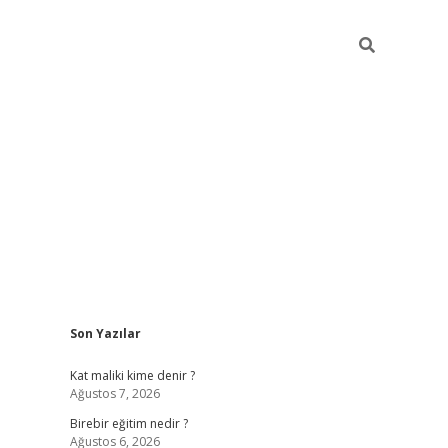
Sidebar
Son Yazılar
https://betci.co/
vd casino giriş
ilbet.casino
ilbet giriş yapamı
Kat maliki kime denir ?
Ağustos 7, 2026
Birebir eğitim nedir ?
Ağustos 6, 2026