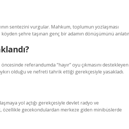
arının sentezini vurgular. Mahkum, toplumun yozlaşması
se köyden şehre taşınan genç bir adamın dönüşümünü anlatır
aklandı?
 öncesinde referandumda “hayır” oyu çıkmasını destekleyen
kırı olduğu ve nefreti tahrik ettiği gerekçesiyle yasakladı.
laşmaya yol açtığı gerekçesiyle devlet radyo ve
k, özellikle gecekondulardan merkeze giden minibüslerde