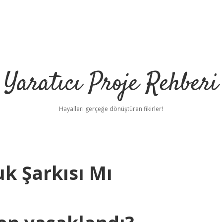
Yaratıcı Proje Rehberi
Hayalleri gerçeğe dönüştüren fikirler!
k Şarkısı Mı