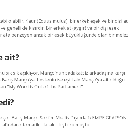
bi olabilir. Katır (Equus mulus), bir erkek eşek ve bir dişi at
ve genellikle kısırdır. Bir erkek at (aygır) ve bir dişi eşek
, bir ata benzeyen ancak bir eşek büyüklüğünde olan bir melez
 ait?
u sık sık açıklıyor. Manço’nun sadakatsiz arkadaşına karşı
n Barış Manço’ya, bestenin ise eşi Lale Manço’ya ait olduğu
nan “My Word is Out of the Parliament”.
edi?
Manço · Barış Manço Sözüm Meclis Dışında ℗ EMRE GRAFSON
rafından otomatik olarak oluşturulmuştur.