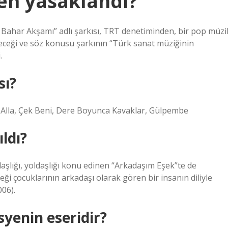
en yasaklandı?
Bahar Akşamı” adlı şarkısı, TRT denetiminden, bir pop müzi
eceği ve söz konusu şarkının “Türk sanat müziğinin
.
sı?
, Alla, Çek Beni, Dere Boyunca Kavaklar, Gülpembe
ldı?
ldaşlığı, yoldaşlığı konu edinen “Arkadaşım Eşek”te de
ği çocuklarının arkadaşı olarak gören bir insanın diliyle
006).
yenin eseridir?