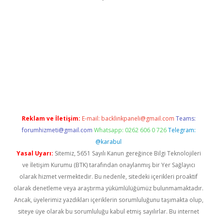
mıyorum
ilbet yeni giriş
betexper.xyz
elexbet
Reklam ve İletişim:
E-mail:
backlinkpaneli@gmail.com
Teams:
forumhizmeti@gmail.com
Whatsapp: 0262 606 0 726
Telegram:
@karabul
Yasal Uyarı:
Sitemiz, 5651 Sayılı Kanun gereğince Bilgi Teknolojileri
ve İletişim Kurumu (BTK) tarafından onaylanmış bir Yer Sağlayıcı
olarak hizmet vermektedir. Bu nedenle, sitedeki içerikleri proaktif
olarak denetleme veya araştırma yükümlülüğümüz bulunmamaktadır.
Ancak, üyelerimiz yazdıkları içeriklerin sorumluluğunu taşımakta olup,
siteye üye olarak bu sorumluluğu kabul etmiş sayılırlar. Bu internet