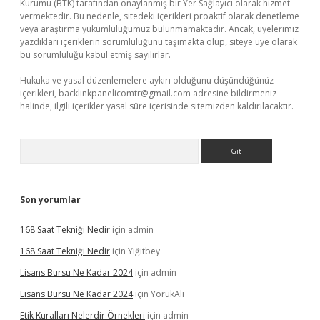
Kurumu (BTK) tarafından onaylanmış bir Yer Sağlayıcı olarak hizmet
vermektedir. Bu nedenle, sitedeki içerikleri proaktif olarak denetleme
veya araştırma yükümlülüğümüz bulunmamaktadır. Ancak, üyelerimiz
yazdıkları içeriklerin sorumluluğunu taşımakta olup, siteye üye olarak
bu sorumluluğu kabul etmiş sayılırlar.
Hukuka ve yasal düzenlemelere aykırı olduğunu düşündüğünüz
içerikleri,
backlinkpanelicomtr@gmail.com
adresine bildirmeniz
halinde, ilgili içerikler yasal süre içerisinde sitemizden kaldırılacaktır.
Arama
Son yorumlar
168 Saat Tekniği Nedir
için
admin
168 Saat Tekniği Nedir
için
Yiğitbey
Lisans Bursu Ne Kadar 2024
için
admin
Lisans Bursu Ne Kadar 2024
için
YörükAli
Etik Kuralları Nelerdir Örnekleri
için
admin