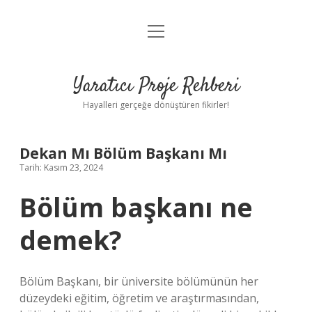
menüyü
Anasayfa
aç
Gizlilik Politikası
Yaratıcı Proje Rehberi
Yasal Uyarı
Hayalleri gerçeğe dönüştüren fikirler!
Hakkımızda
Dekan Mı Bölüm Başkanı Mı
Tarih: Kasım 23, 2024
Bölüm başkanı ne
demek?
Bölüm Başkanı, bir üniversite bölümünün her
düzeydeki eğitim, öğretim ve araştırmasından,