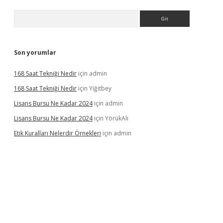
Arama
Son yorumlar
168 Saat Tekniği Nedir
için
admin
168 Saat Tekniği Nedir
için
Yiğitbey
Lisans Bursu Ne Kadar 2024
için
admin
Lisans Bursu Ne Kadar 2024
için
YörükAli
Etik Kuralları Nelerdir Örnekleri
için
admin
pamıyorum
ilbet yeni giriş
betexper.xyz
elexbet