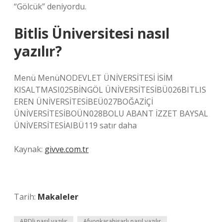
“Gölcük” deniyordu.
Bitlis Üniversitesi nasıl
yazılır?
Menü MenüNODEVLET ÜNİVERSİTESİ İSİM
KISALTMASI025BİNGÖL ÜNİVERSİTESİBÜ026BITLIS
EREN ÜNİVERSİTESİBEÜ027BOĞAZİÇİ
ÜNİVERSİTESİBOÜN028BOLU ABANT İZZET BAYSAL
ÜNİVERSİTESİAIBÜ119 satır daha
Kaynak:
givve.com.tr
Tarih:
Makaleler
ABDli nasıl yazılır
Afyonkarahisarlı nasıl yazılır