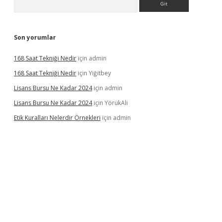
Son yorumlar
168 Saat Tekniği Nedir
için
admin
168 Saat Tekniği Nedir
için
Yiğitbey
Lisans Bursu Ne Kadar 2024
için
admin
Lisans Bursu Ne Kadar 2024
için
YörükAli
Etik Kuralları Nelerdir Örnekleri
için
admin
ıyorum
ilbet yeni giriş
betexper.xyz
elexbet