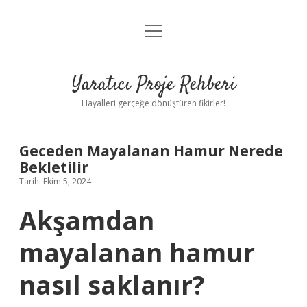
menüyü
Anasayfa
aç
Gizlilik Politikası
Yaratıcı Proje Rehberi
Yasal Uyarı
Hayalleri gerçeğe dönüştüren fikirler!
Hakkımızda
Geceden Mayalanan Hamur Nerede
Bekletilir
Tarih: Ekim 5, 2024
Akşamdan
mayalanan hamur
nasıl saklanır?