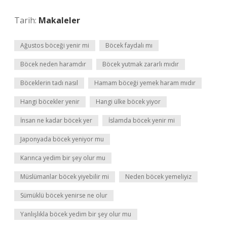
Tarih:
Makaleler
Ağustos böceği yenir mi
Böcek faydalı mı
Böcek neden haramdır
Böcek yutmak zararlı mıdır
Böceklerin tadı nasıl
Hamam böceği yemek haram mıdır
Hangi böcekler yenir
Hangi ülke böcek yiyor
İnsan ne kadar böcek yer
İslamda böcek yenir mi
Japonyada böcek yeniyor mu
Karınca yedim bir şey olur mu
Müslümanlar böcek yiyebilir mi
Neden böcek yemeliyiz
Sümüklü böcek yenirse ne olur
Yanlışlıkla böcek yedim bir şey olur mu