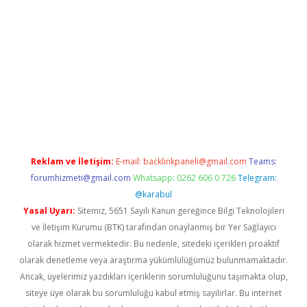
mıyorum
ilbet yeni giriş
betexper.xyz
elexbet
Reklam ve İletişim:
E-mail:
backlinkpaneli@gmail.com
Teams:
forumhizmeti@gmail.com
Whatsapp: 0262 606 0 726
Telegram:
@karabul
Yasal Uyarı:
Sitemiz, 5651 Sayılı Kanun gereğince Bilgi Teknolojileri
ve İletişim Kurumu (BTK) tarafından onaylanmış bir Yer Sağlayıcı
olarak hizmet vermektedir. Bu nedenle, sitedeki içerikleri proaktif
olarak denetleme veya araştırma yükümlülüğümüz bulunmamaktadır.
Ancak, üyelerimiz yazdıkları içeriklerin sorumluluğunu taşımakta olup,
siteye üye olarak bu sorumluluğu kabul etmiş sayılırlar. Bu internet