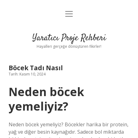
menüyü
Anasayfa
aç
Gizlilik Politikası
Yaratıcı Proje Rehberi
Yasal Uyarı
Hayalleri gerçeğe dönüştüren fikirler!
Hakkımızda
Böcek Tadı Nasıl
Tarih: Kasım 10, 2024
Neden böcek
yemeliyiz?
Neden böcek yemeliyiz? Böcekler harika bir protein,
yağ ve diğer besin kaynağıdır. Sadece bol miktarda