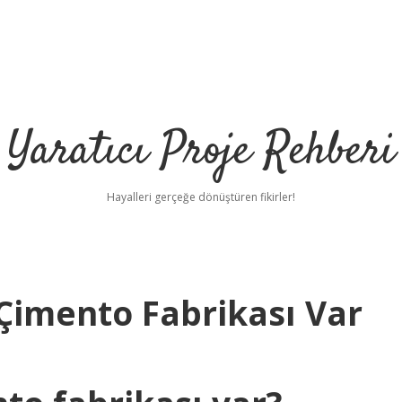
Yaratıcı Proje Rehberi
Hayalleri gerçeğe dönüştüren fikirler!
Çimento Fabrikası Var
h