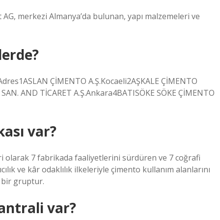
t AG, merkezi Almanya’da bulunan, yapı malzemeleri ve
lerde?
AdıAdres1ASLAN ÇİMENTO A.Ş.Kocaeli2AŞKALE ÇİMENTO
SAN. AND TİCARET A.Ş.Ankara4BATISÖKE SÖKE ÇİMENTO
ası var?
 olarak 7 fabrikada faaliyetlerini sürdüren ve 7 coğrafi
ılık ve kâr odaklılık ilkeleriyle çimento kullanım alanlarını
 bir gruptur.
antrali var?