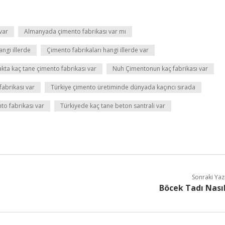
var
Almanyada çimento fabrikası var mı
angi illerde
Çimento fabrikaları hangi illerde var
kta kaç tane çimento fabrikası var
Nuh Çimentonun kaç fabrikası var
abrikası var
Türkiye çimento üretiminde dünyada kaçıncı sırada
to fabrikası var
Türkiyede kaç tane beton santrali var
Sonraki Yaz
Böcek Tadı Nası