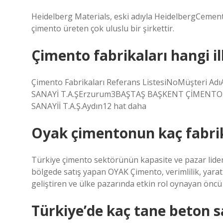
Heidelberg Materials, eski adıyla HeidelbergCemen
çimento üreten çok uluslu bir şirkettir.
Çimento fabrikaları hangi il
Çimento Fabrikaları Referans ListesiNoMüşteri 
SANAYİ T.A.ŞErzurum3BAŞTAŞ BAŞKENT ÇİMENTO 
SANAYİİ T.A.Ş.Aydın12 hat daha
Oyak çimentonun kaç fabrik
Türkiye çimento sektörünün kapasite ve pazar lideri
bölgede satış yapan OYAK Çimento, verimlilik, yaratıc
geliştiren ve ülke pazarında etkin rol oynayan öncü
Türkiye’de kaç tane beton s