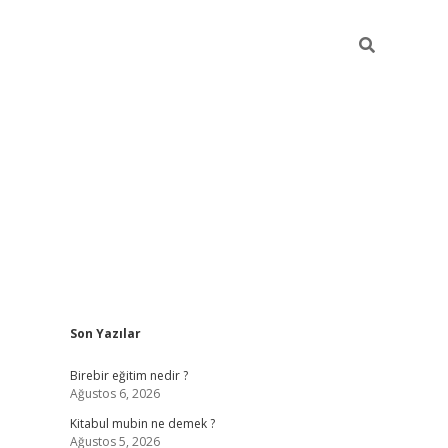
Sidebar
Son Yazılar
ttps://betci.co/
vd casino giriş
ilbet.casino
ilbet giriş yapamıy
Birebir eğitim nedir ?
Ağustos 6, 2026
Kitabul mubin ne demek ?
Ağustos 5, 2026