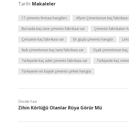
Tarih:
Makaleler
17 çimento firması hangileri
Afyon Çimentonun kaç fabrikası 
Bursada kaç tane çimento fabrikası var
Çimento fabrikaları h
Çimsanın kaç fabrikası var
En güçlü çimento hangisi
Lima
Nuh çimentonun kaç tane fabrikası var
Oyak çimentonun kaç f
Türkiyede kaç adet çimento fabrikası var
Türkiyede kaç cimen
Türkiyenin en büyük çimento şirketi hangisi
Önceki Yazı
Zihin Körlüğü Olanlar Rüya Görür Mü