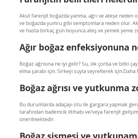
Akut farenjit boğazda yanma, ağrı ve ateşe neden o
ve boğazda yumru gibi semptomlara neden olur. Aku
ve hasta birkaç gün boyunca ateş ve yemek yeme zo
Ağır boğaz enfeksiyonuna ne 
Boğaz ağrısına ne iyi gelir? Su, ılık çorba ve bitki çay
elma şarabı için. Sirkeyi suyla seyrelterek için.Dah
Boğaz ağrısı ve yutkunma zor
Bu durumlarda adaçayı otu ile gargara yapmak gerçek
tarafından bademcik iltihabı ve/veya farenjit gelişi
önerilmektedir.
Boğaz şişmesi ve yutkunam