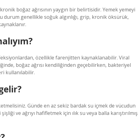
kronik boğaz ağrısının yaygın bir belirtisidir. Yemek yemeyi
 durum genellikle soğuk algınlığı, grip, kronik öksürük,
kaynaklanır.
malıyım?
feksiyonlardan, özellikle farenjitten kaynaklanabilir. Viral
ğinde, boğaz ağrısı kendiliğinden geçebilirken, bakteriyel
i kullanılabilir.
elir?
üketmelisiniz. Günde en az sekiz bardak su içmek de vücudun
liği ve ağrıyı hafifletmek için ılık su veya balla karıştırılmış
r?