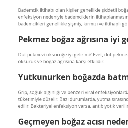
Bademcik iltihabı olan kişiler genellikle şiddetli b
enfeksiyon nedeniyle bademciklerin iltihaplanmasınd
bademcikleri genellikle şişmiş, kırmızı ve iltihaplı g
Pekmez boğaz ağrısına iyi ge
Dut pekmezi öksürüğe iyi gelir mi? Evet, dut pekmez
öksürük ve boğaz ağrısına karşı etkilidir.
Yutkunurken boğazda batma 
Grip, soğuk algınlığı ve benzeri viral enfeksiyonlar
tüketimiyle düzelir. Bazı durumlarda, yutma sırasınd
edilir. Bakteriyel enfeksiyon varsa, antibiyotik verilir
Geçmeyen boğaz acısı neden