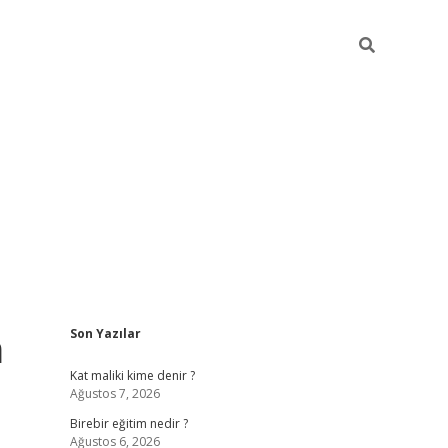
Sidebar
m
Son Yazılar
ttps://betci.co/
vd casino giriş
ilbet.casino
ilbet giriş yapamıy
Kat maliki kime denir ?
Ağustos 7, 2026
Birebir eğitim nedir ?
Ağustos 6, 2026