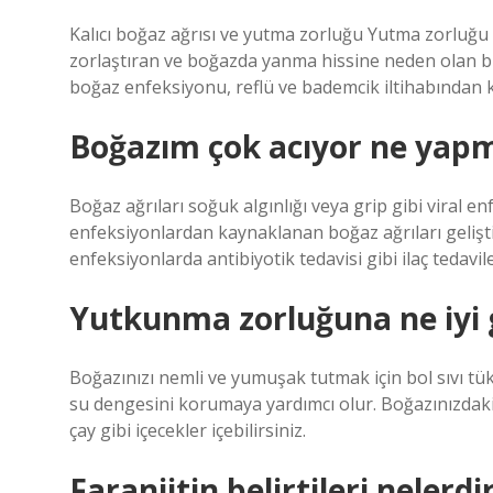
Kalıcı boğaz ağrısı ve yutma zorluğu Yutma zorluğu 
zorlaştıran ve boğazda yanma hissine neden olan bu
boğaz enfeksiyonu, reflü ve bademcik iltihabından 
Boğazım çok acıyor ne yap
Boğaz ağrıları soğuk algınlığı veya grip gibi viral en
enfeksiyonlardan kaynaklanan boğaz ağrıları gelişti
enfeksiyonlarda antibiyotik tedavisi gibi ilaç tedaviler
Yutkunma zorluğuna ne iyi g
Boğazınızı nemli ve yumuşak tutmak için bol sıvı t
su dengesini korumaya yardımcı olur. Boğazınızdaki şiş
çay gibi içecekler içebilirsiniz.
Faranjitin belirtileri nelerdi