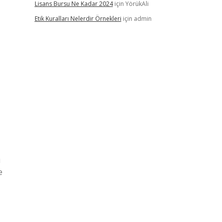
Lisans Bursu Ne Kadar 2024
için
YörükAli
Etik Kuralları Nelerdir Örnekleri
için
admin
ı
e