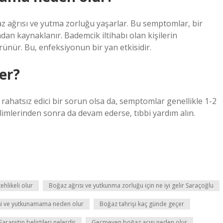
oğaz ağrısı ve yutma zorluğu yaşarlar. Bu semptomlar, bir
an kaynaklanır. Bademcik iltihabı olan kişilerin
örünür. Bu, enfeksiyonun bir yan etkisidir.
er?
rahatsız edici bir sorun olsa da, semptomlar genellikle 1-2
imlerinden sonra da devam ederse, tıbbi yardım alın.
hlikeli olur
Boğaz ağrısı ve yutkunma zorluğu için ne iyi gelir Saraçoğlu
i ve yutkunamama neden olur
Boğaz tahrişi kaç günde geçer
Faranjitin belirtileri nelerdir
Geçmeyen boğaz acısı neden olur