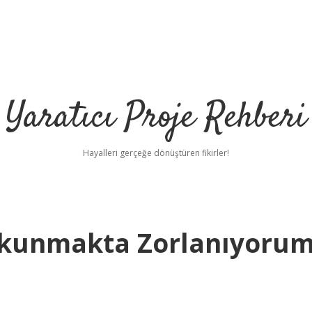
Yaratıcı Proje Rehberi
Hayalleri gerçeğe dönüştüren fikirler!
tkunmakta Zorlanıyoru
h