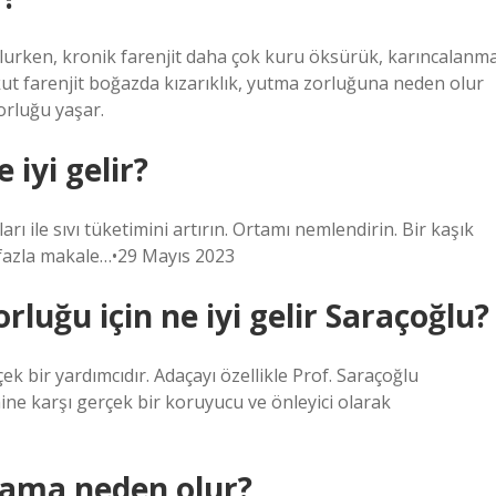
lurken, kronik farenjit daha çok kuru öksürük, karıncalanm
t farenjit boğazda kızarıklık, yutma zorluğuna neden olur
rluğu yaşar.
iyi gelir?
ları ile sıvı tüketimini artırın. Ortamı nemlendirin. Bir kaşık
a fazla makale…•29 Mayıs 2023
luğu için ne iyi gelir Saraçoğlu?
 bir yardımcıdır. Adaçayı özellikle Prof. Saraçoğlu
mine karşı gerçek bir koruyucu ve önleyici olarak
ama neden olur?