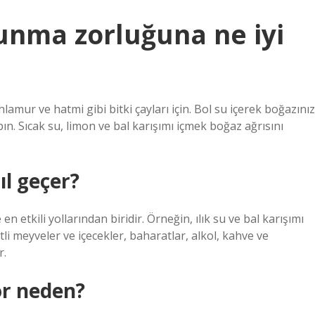
unma zorluğuna ne iyi
hlamur ve hatmi gibi bitki çayları için. Bol su içerek boğazınız
ın. Sıcak su, limon ve bal karışımı içmek boğaz ağrısını
l geçer?
n etkili yollarından biridir. Örneğin, ılık su ve bal karışımı
li meyveler ve içecekler, baharatlar, alkol, kahve ve
r.
r neden?