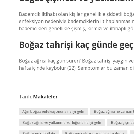
Bademcik iltihabı olan kişiler genellikle şiddetli b
enfeksiyon nedeniyle bademciklerin iltihaplanmasınd
bademcikleri genellikle şişmiş, kırmızı ve iltihaplı g
Boğaz tahrişi kaç günde geç
Boğaz ağrısı kaç gün sürer? Boğaz tahrişi yaygın ve 
hafta içinde kaybolur (22). Semptomlar bu zaman dil
Tarih:
Makaleler
Ağır boğaz enfeksiyonuna ne iyi gelir
Boğaz ağrısı ne zaman te
Boğaz ağrısı ve yutkunma zorluğuna ne iyi gelir
Boğaz şişmes
Boğazı ne rahatlatır
Boğazım çok acıyor ne yapmalıyım