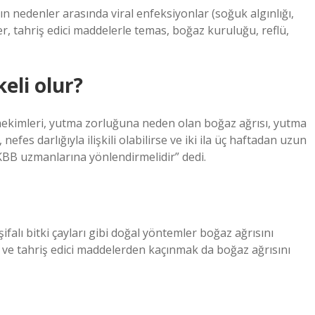
ın nedenler arasında viral enfeksiyonlar (soğuk algınlığı,
ler, tahriş edici maddelerle temas, boğaz kuruluğu, reflü,
eli olur?
e hekimleri, yutma zorluğuna neden olan boğaz ağrısı, yutma
efes darlığıyla ilişkili olabilirse ve iki ila üç haftadan uzun
KBB uzmanlarına yönlendirmelidir” dedi.
şifalı bitki çayları gibi doğal yöntemler boğaz ağrısını
k ve tahriş edici maddelerden kaçınmak da boğaz ağrısını