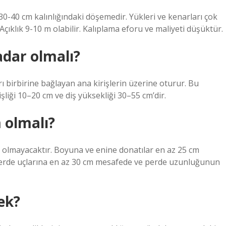
 30-40 cm kalınlığındaki döşemedir. Yükleri ve kenarları çok
çıklık 9-10 m olabilir. Kalıplama eforu ve maliyeti düşüktür.
adar olmalı?
rı birbirine bağlayan ana kirişlerin üzerine oturur. Bu
şliği 10–20 cm ve diş yüksekliği 30–55 cm’dir.
 olmalı?
 az olmayacaktır. Boyuna ve enine donatılar en az 25 cm
ı perde uçlarına en az 30 cm mesafede ve perde uzunluğunun
mek?