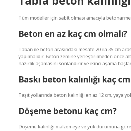
Tabla beton kalınlığ
Tüm modeller için sabit olması amacıyla betonarme ta
Beton en az kaç cm olmalı?
Taban ile beton arasındaki mesafe 20 ila 35 cm arası
yapılmalıdır. Beton zemine yerleştirilmeden önce alt 
hazırlık aşamasını sonlandırır ve ikinci aşama başlar
Baskı beton kalınlığı kaç cm
Taşıt yollarında beton kalınlığı en az 12 cm, yaya yol
Döşeme betonu kaç cm?
Döşeme kalınlığı malzemeye ve yük durumuna göre de