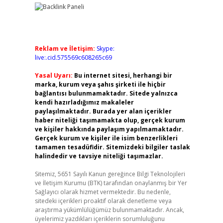
Reklam ve İletişim:
Skype:
live:.cid.575569c608265c69
Yasal Uyarı:
Bu internet sitesi, herhangi bir
marka, kurum veya şahıs şirketi ile hiçbir
bağlantısı bulunmamaktadır. Sitede yalnızca
kendi hazırladığımız makaleler
paylaşılmaktadır. Burada yer alan içerikler
haber niteliği taşımamakta olup, gerçek kurum
ve kişiler hakkında paylaşım yapılmamaktadır.
Gerçek kurum ve kişiler ile isim benzerlikleri
tamamen tesadüfidir. Sitemizdeki bilgiler taslak
halindedir ve tavsiye niteliği taşımazlar.
Sitemiz, 5651 Sayılı Kanun gereğince Bilgi Teknolojileri
ve İletişim Kurumu (BTK) tarafından onaylanmış bir Yer
Sağlayıcı olarak hizmet vermektedir. Bu nedenle,
sitedeki içerikleri proaktif olarak denetleme veya
araştırma yükümlülüğümüz bulunmamaktadır. Ancak,
üyelerimiz yazdıkları içeriklerin sorumluluğunu