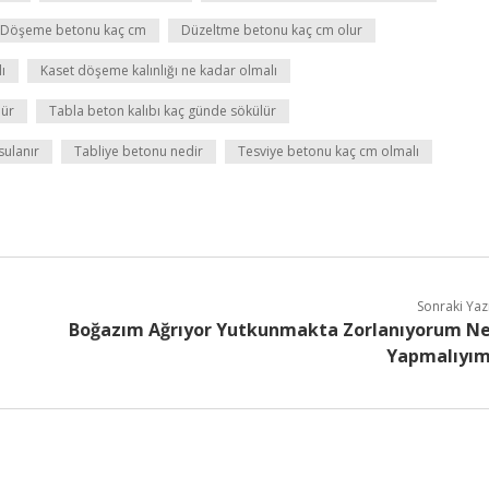
Döşeme betonu kaç cm
Düzeltme betonu kaç cm olur
ı
Kaset döşeme kalınlığı ne kadar olmalı
lür
Tabla beton kalıbı kaç günde sökülür
sulanır
Tabliye betonu nedir
Tesviye betonu kaç cm olmalı
Sonraki Yaz
Boğazım Ağrıyor Yutkunmakta Zorlanıyorum N
Yapmalıyı