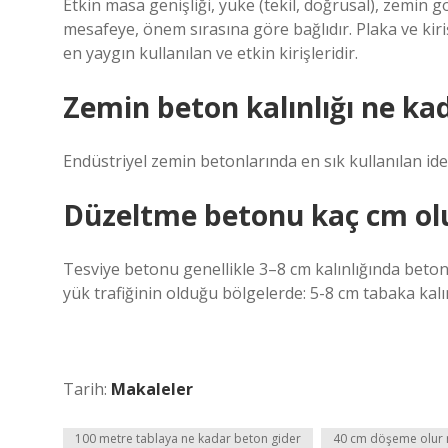
Etkin masa genişliği, yüke (tekil, doğrusal), zemin g
mesafeye, önem sırasına göre bağlıdır. Plaka ve kiriş
en yaygın kullanılan ve etkin kirişleridir.
Zemin beton kalınlığı ne ka
Endüstriyel zemin betonlarında en sık kullanılan idea
Düzeltme betonu kaç cm ol
Tesviye betonu genellikle 3–8 cm kalınlığında betond
yük trafiğinin olduğu bölgelerde: 5-8 cm tabaka kalı
Tarih:
Makaleler
100 metre tablaya ne kadar beton gider
40 cm döşeme olur