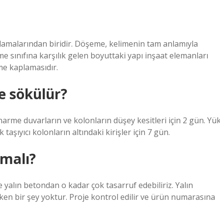
lamalarından biridir. Döşeme, kelimenin tam anlamıyla
e sınıfına karşılık gelen boyuttaki yapı inşaat elemanları
me kaplamasıdır.
e sökülür?
arme duvarların ve kolonların düşey kesitleri için 2 gün. Yü
 taşıyıcı kolonların altındaki kirişler için 7 gün.
lmalı?
e yalın betondan o kadar çok tasarruf edebiliriz. Yalın
eken bir şey yoktur. Proje kontrol edilir ve ürün numarasına