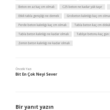
Beton en az kaç cm olmalı
C25 beton ne kadar yük taşır
Etkili tabla genişliği ne demek
Grobeton kalınlığı kaç cm olmal
Perde beton kalınlığı kaç cm olmalı
Tabla beton kaç cm dökü
Tabla beton kalınlığı ne kadar olmalı
Tabliye betonu kaç gün 
Zemin beton kalınlığı ne kadar olmalı
Önceki Yazı
Bit En Çok Neyi Sever
Bir yanıt yazın