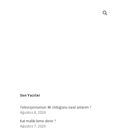
Sidebar
Son Yazılar
ttps://betci.co/
vd casino giriş
ilbet.casino
ilbet giriş yapamıyo
Televizyonumun 4K olduğunu nasıl anlarım ?
Ağustos 8, 2026
Kat maliki kime denir ?
Ağustos 7, 2026