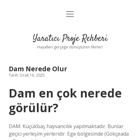
menüyü
Anasayfa
aç
Gizlilik Politikası
Yaratıcı Proje Rehberi
Yasal Uyarı
Hayalleri gerçeğe dönüştüren fikirler!
Hakkımızda
Dam Nerede Olur
Tarih: Ocak 16, 2025
Dam en çok nerede
görülür?
DAM: Küçükbaş hayvancılık yapılmaktadır. Bunlar
geçici yerleşim yerleridir. Ege bölgesinde (Gökçeada