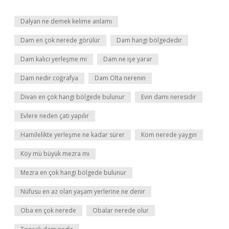
Dalyan ne demek kelime anlamı
Dam en çok nerede görülür
Dam hangi bölgededir
Dam kalıcı yerleşme mi
Dam ne işe yarar
Dam nedir coğrafya
Dam Olta nerenin
Divan en çok hangi bölgede bulunur
Evin damı neresidir
Evlere neden çatı yapılır
Hamilelikte yerleşme ne kadar sürer
Kom nerede yaygın
Köy mü büyük mezra mı
Mezra en çok hangi bölgede bulunur
Nüfusu en az olan yaşam yerlerine ne denir
Oba en çok nerede
Obalar nerede olur