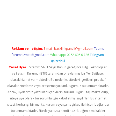
mıyorum
ilbet yeni giriş
betexper.xyz
elexbet
Reklam ve İletişim:
E-mail:
backlinkpaneli@gmail.com
Teams:
forumhizmeti@gmail.com
Whatsapp: 0262 606 0 726
Telegram:
@karabul
Yasal Uyarı:
Sitemiz, 5651 Sayılı Kanun gereğince Bilgi Teknolojileri
ve İletişim Kurumu (BTK) tarafından onaylanmış bir Yer Sağlayıcı
olarak hizmet vermektedir. Bu nedenle, sitedeki içerikleri proaktif
olarak denetleme veya araştırma yükümlülüğümüz bulunmamaktadır.
Ancak, üyelerimiz yazdıkları içeriklerin sorumluluğunu taşımakta olup,
siteye üye olarak bu sorumluluğu kabul etmiş sayılırlar. Bu internet
sitesi, herhangi bir marka, kurum veya şahıs şirketi ile hiçbir bağlantısı
bulunmamaktadır. Sitede yalnızca kendi hazırladığımız makaleler