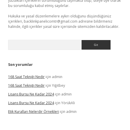
yazdıkları içeriklerin sorumluluğunu taşımakta olup, siteye üye olarak
bu sorumluluğu kabul etmiş sayılırlar.
Hukuka ve yasal düzenlemelere aykırı olduğunu düşündüğünüz
içerikleri,
backlinkpanelicomtr@gmail.com
adresine bildirmeniz
halinde, ilgili içerikler yasal süre içerisinde sitemizden kaldırılacaktır.
Arama
Son yorumlar
168 Saat Tekniği Nedir
için
admin
168 Saat Tekniği Nedir
için
Yiğitbey
Lisans Bursu Ne Kadar 2024
için
admin
Lisans Bursu Ne Kadar 2024
için
YörükAli
Etik Kuralları Nelerdir Örnekleri
için
admin