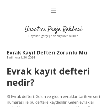
menüyü
Anasayfa
aç
Gizlilik Politikası
Yaratıcı Proje Rehberi
Yasal Uyarı
Hayalleri gerçeğe dönüştüren fikirler!
Hakkımızda
Evrak Kayıt Defteri Zorunlu Mu
Tarih: Aralık 30, 2024
Evrak kayıt defteri
nedir?
3) Evrak defteri: Gelen ve giden evraklar tarih ve seri
numarası ile bu deftere kaydedilir. Gelen evraklar