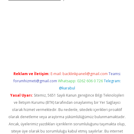
amıyorum
ilbet yeni giriş
betexper.xyz
elexbet
Reklam ve İletişim:
E-mail:
backlinkpaneli@gmail.com
Teams:
forumhizmeti@gmail.com
Whatsapp: 0262 606 0 726
Telegram:
@karabul
Yasal Uyarı:
Sitemiz, 5651 Sayılı Kanun gereğince Bilgi Teknolojileri
ve İletişim Kurumu (BTK) tarafından onaylanmış bir Yer Sağlayıcı
olarak hizmet vermektedir. Bu nedenle, sitedeki içerikleri proaktif
olarak denetleme veya araştırma yükümlülüğümüz bulunmamaktadır.
Ancak, üyelerimiz yazdıkları içeriklerin sorumluluğunu taşımakta olup,
siteye üye olarak bu sorumluluğu kabul etmiş sayılırlar. Bu internet