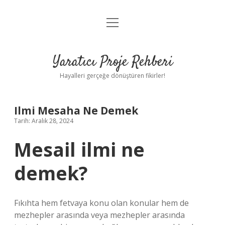
menüyü
Anasayfa
aç
Gizlilik Politikası
Yaratıcı Proje Rehberi
Yasal Uyarı
Hayalleri gerçeğe dönüştüren fikirler!
Hakkımızda
Ilmi Mesaha Ne Demek
Tarih: Aralık 28, 2024
Mesail ilmi ne
demek?
Fıkıhta hem fetvaya konu olan konular hem de
mezhepler arasında veya mezhepler arasında