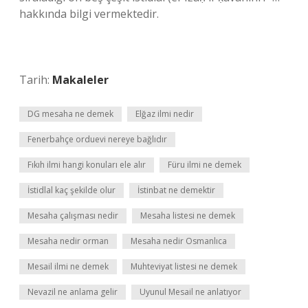
hakkında bilgi vermektedir.
Tarih:
Makaleler
DG mesaha ne demek
Elğaz ilmi nedir
Fenerbahçe orduevi nereye bağlıdır
Fıkıh ilmi hangi konuları ele alır
Füru ilmi ne demek
İstidlal kaç şekilde olur
İstinbat ne demektir
Mesaha çalışması nedir
Mesaha listesi ne demek
Mesaha nedir orman
Mesaha nedir Osmanlıca
Mesail ilmi ne demek
Muhteviyat listesi ne demek
Nevazil ne anlama gelir
Uyunul Mesail ne anlatıyor