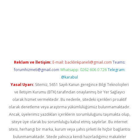
pamıyorum
ilbet yeni giriş
betexper.xyz
elexbet
Reklam ve İletişim:
E-mail:
backlinkpaneli@gmail.com
Teams:
forumhizmeti@gmail.com
Whatsapp: 0262 606 0 726
Telegram:
@karabul
Yasal Uyarı:
Sitemiz, 5651 Sayılı Kanun gereğince Bilgi Teknolojileri
ve İletişim Kurumu (BTK) tarafından onaylanmış bir Yer Sağlayıcı
olarak hizmet vermektedir. Bu nedenle, sitedeki içerikleri proaktif
olarak denetleme veya araştırma yükümlülüğümüz bulunmamaktadır.
Ancak, üyelerimiz yazdıkları içeriklerin sorumluluğunu taşımakta olup,
siteye üye olarak bu sorumluluğu kabul etmiş sayılırlar. Bu internet
sitesi, herhangi bir marka, kurum veya şahıs şirketi ile hiçbir bağlantısı
bulunmamaktadır. Sitede yalnızca kendi hazırladığımız makaleler