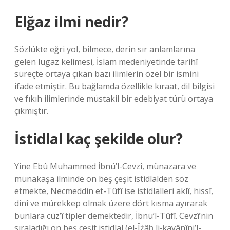
Elğaz ilmi nedir?
Sözlükte eğri yol, bilmece, derin sır anlamlarına
gelen lugaz kelimesi, İslam medeniyetinde tarihî
süreçte ortaya çıkan bazı ilimlerin özel bir ismini
ifade etmiştir. Bu bağlamda özellikle kıraat, dil bilgisi
ve fıkıh ilimlerinde müstakil bir edebiyat türü ortaya
çıkmıştır.
İstidlal kaç şekilde olur?
Yine Ebû Muhammed İbnü’l-Cevzî, münazara ve
münakaşa ilminde on beş çeşit istidlalden söz
etmekte, Necmeddin et-Tûfî ise istidlalleri aklî, hissî,
dinî ve mürekkep olmak üzere dört kısma ayırarak
bunlara cüz’î tipler demektedir, İbnü’l-Tûfî. Cevzî’nin
sıraladığı on beş çeşit istidlal (el-Îżâḥ li-ḳavânîni’l- …