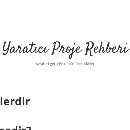
Yaratıcı Proje Rehberi
Hayalleri gerçeğe dönüştüren fikirler!
lerdir
h