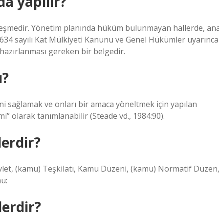
a yapılır?
özleşmedir. Yönetim planında hüküm bulunmayan hallerde, an
34 sayılı Kat Mülkiyeti Kanunu ve Genel Hükümler uyarınca
hazırlanması gereken bir belgedir.
ı?
ğini sağlamak ve onları bir amaca yöneltmek için yapılan
i” olarak tanımlanabilir (Steade vd., 1984:90).
erdir?
let, (kamu) Teşkilatı, Kamu Düzeni, (kamu) Normatif Düzen
u:
lerdir?