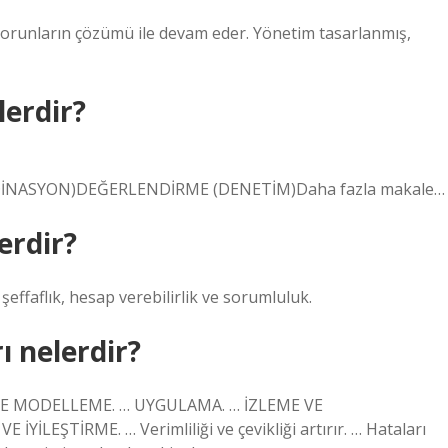
 sorunların çözümü ile devam eder. Yönetim tasarlanmış,
lerdir?
İNASYON)DEĞERLENDİRME (DENETİM)Daha fazla makale…
erdir?
effaflık, hesap verebilirlik ve sorumluluk.
 nelerdir?
M VE MODELLEME. … UYGULAMA. … İZLEME VE
EŞTİRME. … Verimliliği ve çevikliği artırır. … Hataları