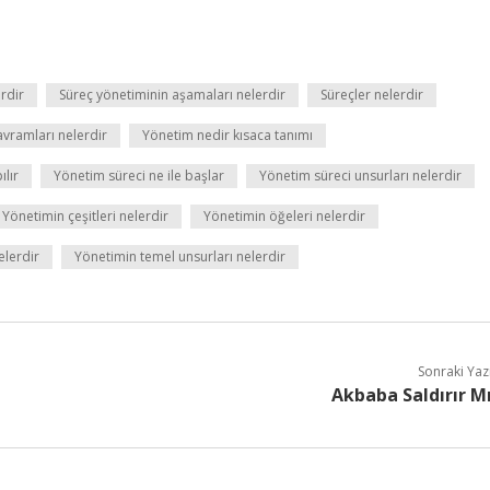
rdir
Süreç yönetiminin aşamaları nelerdir
Süreçler nelerdir
vramları nelerdir
Yönetim nedir kısaca tanımı
lır
Yönetim süreci ne ile başlar
Yönetim süreci unsurları nelerdir
Yönetimin çeşitleri nelerdir
Yönetimin öğeleri nelerdir
elerdir
Yönetimin temel unsurları nelerdir
Sonraki Yaz
Akbaba Saldırır M