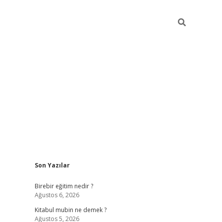
Sidebar
Son Yazılar
ttps://betci.co/
vd casino giriş
ilbet.casino
ilbet giriş yapamıyo
Birebir eğitim nedir ?
Ağustos 6, 2026
Kitabul mubin ne demek ?
Ağustos 5, 2026